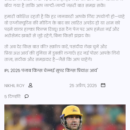
बाँटा गया है ताकि आप जल्दी‑जल्दी जरूरी बात समझ सकें।
हमारी कोशिश रहती है कि हर जानकारी आपके लिए उपयोगी हो—चाहे
वो एग्जीक्यूटिव की मीटिंग के बाद का त्वरित अपडेट हो या शाम को
पढ़ने वाला हल्का फ़िल्म रिव्यू। इस टैग पेज पर आप हमेशा नई और
भरोसेमंद ख़बरों से जुड़े रहेंगे, बिना किसी झंझट के।
तो अब देर किस बात की? स्क्रॉल करें, पसंदीदा लेख चुनें और
प्रिया अंश आर्य की दुनिया में डुबकी लगाएँ। हर नई पोस्ट आपके लिये
ताज़ा, सटीक और समझदार है—जैसे कि आप चाहेंगे।
IPL 2025
पंजाब किंग्स
चेन्नई सुपर किंग्स
प्रियांश आर्य
NIKHIL ROY
25 अप्रैल, 2025
5 टिप्पणि