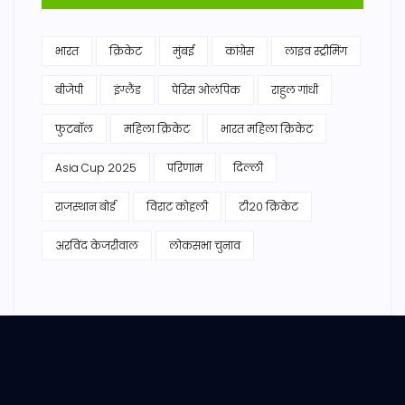
भारत
क्रिकेट
मुंबई
कांग्रेस
लाइव स्ट्रीमिंग
बीजेपी
इंग्लैंड
पेरिस ओलंपिक
राहुल गांधी
फुटबॉल
महिला क्रिकेट
भारत महिला क्रिकेट
Asia Cup 2025
परिणाम
दिल्ली
राजस्थान बोर्ड
विराट कोहली
टी20 क्रिकेट
अरविंद केजरीवाल
लोकसभा चुनाव