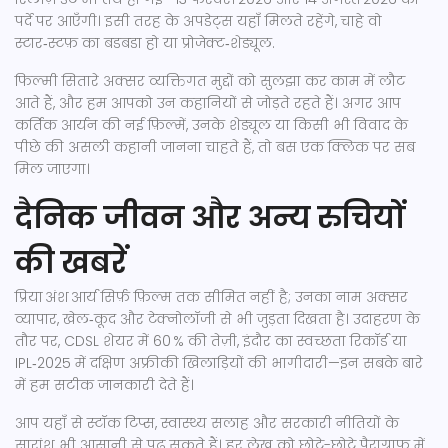
पर्दे पर आएँगी। इसी तरह के अपडेट्स यहाँ मिलते रहेंगे, चाहे वो
स्टार‑स्टफ़ का बडबडा हो या प्रोजेक्ट‑शेड्यूल.
फिल्मी सितारे अक्सर व्यक्तिगत मुद्दों को सुलझा कर काम में लौट
आते हैं, और हम आपको उन कहानियों से जोड़ते रहते हैं। अगर आप
कर्तिक आर्यन की नई फ़िल्में, उनके शेड्यूल या किसी भी विवाद के
पीछे की असली कहानी जानना चाहते हैं, तो बस एक क्लिक पर सब
मिल जाएगा।
दैनिक जीवन और अन्य रुचियों
की खबरें
प्रिया अंश आर्य सिर्फ़ फ़िल्म तक सीमित नहीं है; उनका नाम अक्सर
व्यापार, खेल‑कूद और टेक्नोलॉजी से भी जुड़ता दिखता है। उदाहरण के
तौर पर, CDSL शेयर में 60 % की तेज़ी, इंदौर का स्वच्छता रिकॉर्ड या
IPL‑2025 में दक्षिण अफ्रीकी खिलाड़ियों की भागीदारी—इन सबके बारे
में हम सटीक जानकारी देते हैं।
आप यहाँ से स्टॉक टिप्स, स्वास्थ्य सलाह और सरकारी नीतियों के
सारांश भी आसानी से पढ़ सकते हैं। हर लेख को छोटे-छोटे पैराग्राफ़ में