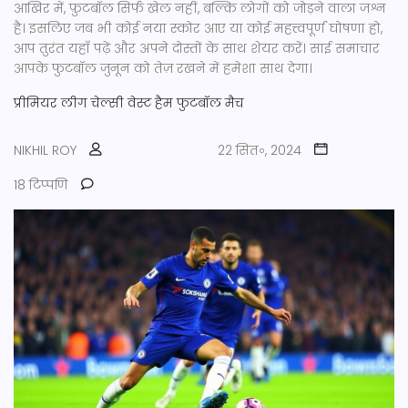
आखिर में, फ़ुटबॉल सिर्फ खेल नहीं, बल्कि लोगों को जोड़ने वाला जश्न
है। इसलिए जब भी कोई नया स्कोर आए या कोई महत्त्वपूर्ण घोषणा हो,
आप तुरंत यहाँ पढ़ें और अपने दोस्तों के साथ शेयर करें। साई समाचार
आपके फुटबॉल जुनून को तेज़ रखने में हमेशा साथ देगा।
प्रीमियर लीग
चेल्सी
वेस्ट हैम
फुटबॉल मैच
NIKHIL ROY
22 सित॰, 2024
18 टिप्पणि