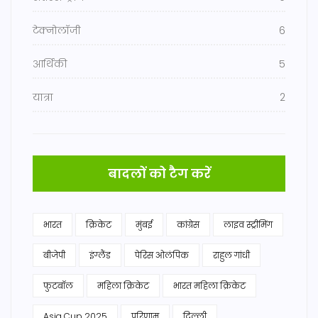
टेक्नोलॉजी
6
आर्थिकी
5
यात्रा
2
बादलों को टैग करें
भारत
क्रिकेट
मुंबई
कांग्रेस
लाइव स्ट्रीमिंग
बीजेपी
इंग्लैंड
पेरिस ओलंपिक
राहुल गांधी
फुटबॉल
महिला क्रिकेट
भारत महिला क्रिकेट
Asia Cup 2025
परिणाम
दिल्ली