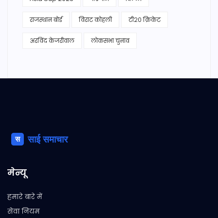
राजस्थान बोर्ड
विराट कोहली
टी20 क्रिकेट
अरविंद केजरीवाल
लोकसभा चुनाव
मेन्यू
हमारे बारे में
सेवा नियम