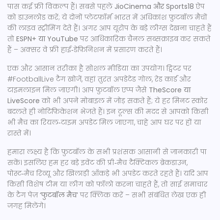
पास कई फ्री विकल्प हैं। सबसे पहले
JioCinema और Sports18
ऐप
को डाउनलोड करें; ये दोनों प्लेटफ़ॉर्म भारत में अधिकांश फ़ुटबॉल मैचों
की लाइव स्ट्रीमिंग देते हैं। अगर आप यूरोप के बड़े लीग्स देखना चाहते हैं
तो
ESPN+ या YouTube
पर आधिकारिक चैनल सब्सक्राइब कर सकते
हैं – अक्सर वे फ्री हाई‑डेफ़िनिशन में प्रसारण करते हैं।
एक और आसान तरीका है सोशल मीडिया का उपयोग। ट्विटर पर
#FootballLive टैग खोजें, वहां तुरंत अपडेटेड गोल, रेड कार्ड और
टाइमलाइन मिल जाएगी। आप फ़ुटबॉल एप्प जैसे
TheScore या
LiveScore
को भी अपने मोबाइल में जोड़ सकते हैं; ये हर मिनट स्कोर
बदलते ही नोटिफ़िकेशन भेजते हैं। इन टूल्स की मदद से आपको किसी
भी मैच का रियल‑टाइम अपडेट मिल जाएगा, चाहे आप घर पर हों या
रास्ते में।
हमारा लक्ष्य है कि फ़ुटबॉल के सभी प्रशंसक आसानी से जानकारी पा
सकें। इसलिए हम हर बड़े इवेंट की प्री‑मैच टैक्टिकल ब्रेकडाउन,
पोस्ट‑मैच रिव्यू और खिलाड़ी आँकड़े भी अपडेट करते रहते हैं। यदि आप
किसी विशेष टीम या लीग को फॉलो करना चाहते हैं, तो साई समाचार
के टैग पेज़
‘फुटबॉल मैच’
पर क्लिक करें – सभी संबंधित लेख एक ही
जगह मिलेंगे।