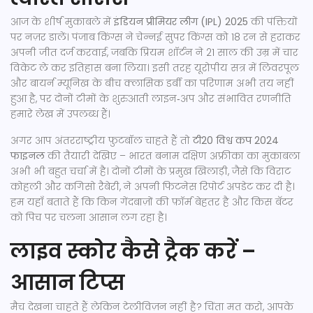
आज के शीर्ष मुकाबले में
इंडियन प्रीमियर लीग (IPL) 2025
की पंक्तियों
पर नज़र डालें। पंजाब किंग्स ने चेन्नई सुपर किंग्स को 18 रन से हराकर
अपनी जीत दर्ज करवाई, जबकि प्रियम शॉर्टन ने 21 साल की उम्र में चार
विकेट ले कर इतिहास बना लिया। इसी तरह यूरोपीय सत्र में लिवरपूल
और बायर्न म्यूनिख के बीच क्लासिक डर्बी का परिणाम अभी तय नहीं
हुआ है, पर दोनों टीमों के शुरुआती लाइन‑अप और संभावित रणनीति
हमारे लेख में उपलब्ध हैं।
अगर आप अंतरराष्ट्रीय फ़ुटबॉल चाहते हैं तो
टी20 विश्व कप 2024
फाइनल
की तैयारी देखिए – भारत बनाम दक्षिण अफ्रीका का मुकाबला
अभी भी बहुत चर्चा में है। दोनों टीमों के प्रमुख खिलाड़ी, जैसे कि विराट
कोहली और कगिसो रैबेरी, ने अपनी फिटनेस रिपोर्ट अपडेट कर दी है।
हम यहाँ बताते हैं कि किन गेंदबाज़ों की फ़ॉर्म बेहतर है और किस बॅटर
को पिच पर चलना आसान लग रहा है।
लाइव स्कोर कैसे ट्रैक करें –
आसान टिप्स
मैच देखना चाहते हैं लेकिन टेलीविज़न नहीं है? चिंता मत करो, आपके