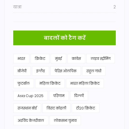
यात्रा
2
बादलों को टैग करें
भारत
क्रिकेट
मुंबई
कांग्रेस
लाइव स्ट्रीमिंग
बीजेपी
इंग्लैंड
पेरिस ओलंपिक
राहुल गांधी
फुटबॉल
महिला क्रिकेट
भारत महिला क्रिकेट
Asia Cup 2025
परिणाम
दिल्ली
राजस्थान बोर्ड
विराट कोहली
टी20 क्रिकेट
अरविंद केजरीवाल
लोकसभा चुनाव