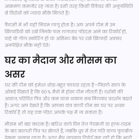
आक्रमण कमज़ोर रह जाता है। इसी तरह किसी डिफ़ेंडर की अनुपस्थिति
से विरोधी को ज्यादा मौके मिलते हैं।
फ़ैंटसी में भी यही नियम लागू होता है। आप अपने टीम में उन
खिलाड़ियों को रखें जिनके पास लगातार पॉइंट्स आने का रिकॉर्ड हो,
चाहे वो गोल स्कोरिंग हो या असिस्ट। बेंच पर रखे खिलाड़ी अक्सर
अनपेक्षित मौके नहीं देते।
घर का मैदान और मौसम का
असर
घर की टीम को हमेशा थोड़ा‑बहुत फायदा रहता है—पिछले साल के
आँकड़े दिखाते हैं कि 60 % मैचों में होस्ट टीम जीतती है। दर्शकों की
आवाज़, परिचित पिच और कम यात्रा थकान सब मिलकर प्रदर्शन बढ़ाते
हैं। अगर आप देखते हैं कि आपका दांव वाली टीम का घर पर अच्छा
रिकॉर्ड है तो यह एक पॉइंट आपके पक्ष में जा सकता है।
मौसम भी बड़ा कारक है। बारिश वाले दिन तेज़ गेंदबाज़ी या हाफ‑टाइम
के बाद बदलती पिच पर खेलते हैं, जबकि धूप में तेज़ गति वाला फुटबॉल
देखना आसान रहता है। अगर मैच जलवायु रिपोर्ट कह रही हो कि भारी