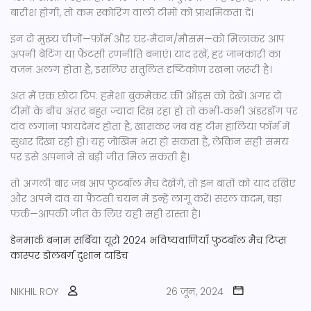
बारीश होगी, तो कम स्कोरिंग वाली टीमों को प्राथमिकता दें।
इन दो मुख्य चीज़ों—फ़ॉर्म और घर‑मैदान/मौसम—को मिलाकर आप
अपनी बेटिंग या फ़ैंटसी रणनीति बनाएं। याद रखें, हर जानकारी का
वजन अलग होता है, इसलिए संतुलित दृष्टिकोण रखना ज़रूरी है।
अंत में एक छोटा टिप: हमेशा बुकमेकर की ऑड्स को देखें। अगर दो
टीमों के बीच अंतर बहुत ज्यादा दिख रहा हो तो कभी‑कभी अंडरडॉग पर
दांव लगाना फायदेमंद होता है, खासकर जब वह टीम हालिया फ़ॉर्म में
सुधार दिखा रही हो। यह जोखिम भरा हो सकता है, लेकिन सही समय
पर इसे अपनाने से बड़ी जीत मिल सकती है।
तो अगली बार जब आप फुटबॉल मैच देखेंगे, तो इन बातों को याद रखिए
और अपने दांव या फ़ैंटसी चयन में इन्हें लागू करें। सरल कदम, बड़ा
फर्क—आपकी जीत के लिए यही सही रास्ता है।
डेनमार्क बनाम सर्बिया
यूरो 2024 भविष्यवाणियाँ
फुटबॉल मैच टिप्स
कास्पर डोलबर्ग
दुशान टाडिच
NIKHIL ROY
26 जून, 2024