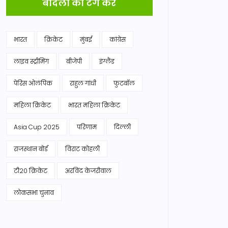
बादलों को टैग करें
भारत
क्रिकेट
मुंबई
कांग्रेस
लाइव स्ट्रीमिंग
बीजेपी
इंग्लैंड
पेरिस ओलंपिक
राहुल गांधी
फुटबॉल
महिला क्रिकेट
भारत महिला क्रिकेट
Asia Cup 2025
परिणाम
दिल्ली
राजस्थान बोर्ड
विराट कोहली
टी20 क्रिकेट
अरविंद केजरीवाल
लोकसभा चुनाव