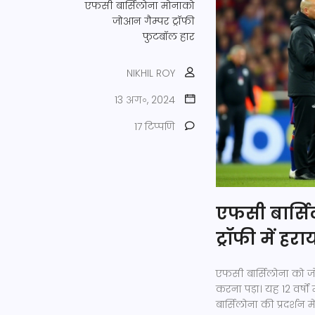
एफसी बार्सिलोना
मोनाको
जोआन गैम्पर ट्रॉफी
फुटबॉल हार
NIKHIL ROY
13 अग॰, 2024
17 टिप्पणि
एफसी बार्सि
ट्रॉफी में हराय
एफसी बार्सिलोना को जो
करना पड़ा। यह 12 वर्षों 
बार्सिलोना की प्रदर्शन म