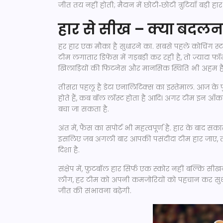
जीत तय नहीं होती; मैदान में छोटी‑छोटी त्रुटियाँ बड़ी ह
हार से सीख – क्या बदलन
हर हार एक मौका है सुधारने का. सबसे पहले कोचिंग स
टीम लगातार डिफेंस में गड़बड़ी कर रही है, तो ज़्यादा फ
खिलाड़ियों की फिटनेस और मानसिक स्थिति भी अहम है – 
तीसरा पहलू है डेटा एनालिटिक्स का इस्तेमाल. आज के फ
होते हैं, कब बॉल लॉस्ट होता है आदि। अगर टीम इन आँकड़ो
बचा जा सकता है.
अंत में, फैंस का सपोर्ट भी महत्वपूर्ण है. हार के बाद स
इसलिए जब अगली बार आपकी पसंदीदा टीम हार जाए, 
दिशा है.
संक्षेप में, फ़ुटबॉल हार सिर्फ एक स्कोर नहीं बल्कि सी
लीग, हर टीम को अपनी कमजोरियों को पहचान कर सुधार
जीत की संभावना बढ़ेगी.