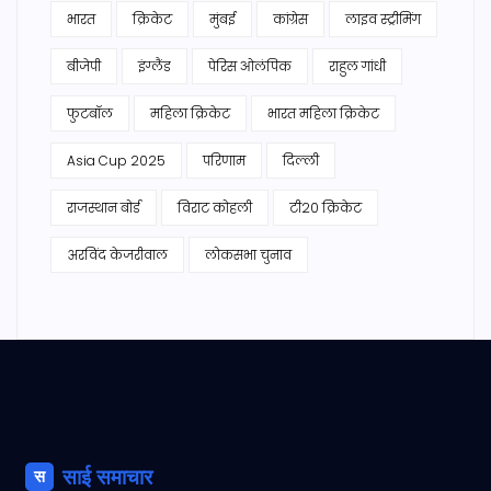
भारत
क्रिकेट
मुंबई
कांग्रेस
लाइव स्ट्रीमिंग
बीजेपी
इंग्लैंड
पेरिस ओलंपिक
राहुल गांधी
फुटबॉल
महिला क्रिकेट
भारत महिला क्रिकेट
Asia Cup 2025
परिणाम
दिल्ली
राजस्थान बोर्ड
विराट कोहली
टी20 क्रिकेट
अरविंद केजरीवाल
लोकसभा चुनाव