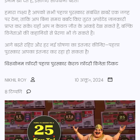
इनाम खो देते हैं, इसलिए सावधानी बरतें।
हमारा लक्ष्य है आपको सभी पहला पुरस्कार संबंधित खबरें एक जगह
पर देना, ताकि आप बिना समय बर्बाद किए तुरंत अपडेटेड जानकारी
प्राप्त कर सकें। यहाँ आप न केवल जीत के आंकड़े देख सकते हैं, बल्कि
विजेताओं की कहानियों से प्रेरणा भी ले सकते हैं।
आगे बढ़ते रहिए और हर नई घोषणा का इंतज़ार कीजिए—पहला
पुरस्कार आपका इंतजार कर रहा हो सकता है!
थिरुवोनम लॉटरी
पहला पुरस्कार
केरल लॉटरी
विजेता टिकट
NIKHIL ROY
10 अक्तू॰, 2024
8 टिप्पणि