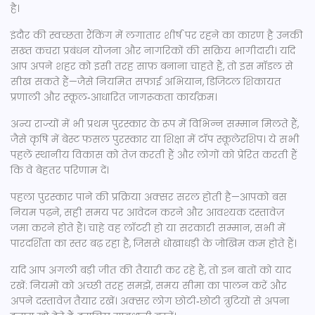
है।
इंदौर की स्वच्छता रैंकिंग में लगातार शीर्ष पर रहने का कारण है उनकी
सख्त कचरा प्रबंधन योजना और नागरिकों की सक्रिय भागीदारी। यदि
आप अपने शहर को इसी तरह साफ़ बनाना चाहते हैं, तो इस मॉडल से
सीख सकते हैं—जैसे नियमित सफाई अभियान, डिजिटल शिकायत
प्रणाली और स्कूल‑आधारित जागरूकता कार्यक्रम।
अन्य राज्यों में भी प्रथम पुरस्कार के रूप में विभिन्न सम्मान मिलते हैं,
जैसे कृषि में बेस्ट फसल पुरस्कार या शिक्षा में टॉप स्कूलेरशिप। ये सभी
पहलें स्थानीय विकास को तेज़ करती हैं और लोगों को प्रेरित करती हैं
कि वे बेहतर परिणाम दें।
पहला पुरस्कार पाने की प्रक्रिया अक्सर सरल होती है—आपको बस
नियम पढ़ने, सही समय पर आवेदन करने और आवश्यक दस्तावेज़
जमा करने होते हैं। चाहे वह लॉटरी हो या सरकारी सम्मान, सभी में
पारदर्शिता का स्तर बढ़ रहा है, जिससे धोखाधड़ी के जोखिम कम होते हैं।
यदि आप अगली बड़ी जीत की तैयारी कर रहे हैं, तो इन बातों को याद
रखें: नियमों को अच्छी तरह समझें, समय सीमा का पालन करें और
अपने दस्तावेज़ तैयार रखें। अक्सर लोग छोटी‑छोटी त्रुटियों से अपना