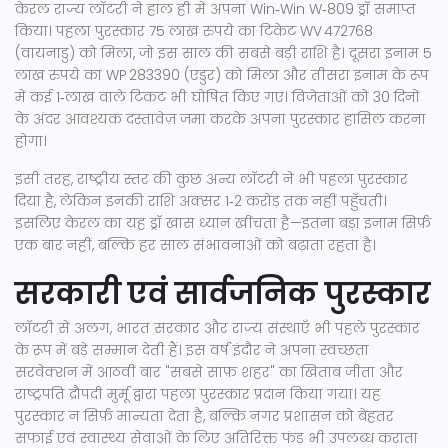
केरल राज्य लॉटरी ने हाल ही में अपना Win‑Win W‑809 ड्रॉ समाप्त
किया। पहला पुरस्कार 75 लाख रुपये का टिकेट WV 472768
(वायनाडु) को मिला, जो इस साल की सबसे बड़ी राशि है। दूसरा इनाम 5
लाख रुपये का WP 283390 (एडुर) को मिला और तीसरा इनाम के रूप
में कई 1‑लाख वाले टिकट भी घोषित किए गए। विजेताओं को 30 दिनों
के अंदर आवश्यक दस्तावेज़ जमा करके अपना पुरस्कार हासिल करना
होगा।
इसी तरह, राष्ट्रीय स्तर की कुछ अन्य लॉटरी ने भी पहला पुरस्कार
दिया है, लेकिन इनकी राशि अक्सर 1‑2 करोड़ तक नहीं पहुँचती।
इसलिए केरल का यह ड्रॉ खास ध्यान खींचता है—इतना बड़ा इनाम सिर्फ़
एक बार नहीं, बल्कि हर साल संभावनाओं को बढ़ाता रहता है।
सरकारी एवं सार्वजनिक पुरस्कार
लॉटरी से अलग, भारत सरकार और राज्य संस्थाएँ भी पहले पुरस्कार
के रूप में बड़े सम्मान देती हैं। इस वर्ष इंदौर ने अपना स्वच्छता
सरवेक्शन में आठवीं बार "सबसे साफ़ शहर" का खिताब जीता और
राष्ट्रपति द्रौपदी मुर्मू द्वारा पहला पुरस्कार प्रदान किया गया। यह
पुरस्कार न सिर्फ़ मान्यता देता है, बल्कि नगर प्रशासन को बेहतर
सफाई एवं स्वास्थ्य सेवाओं के लिए अतिरिक्त फंड भी उपलब्ध कराता