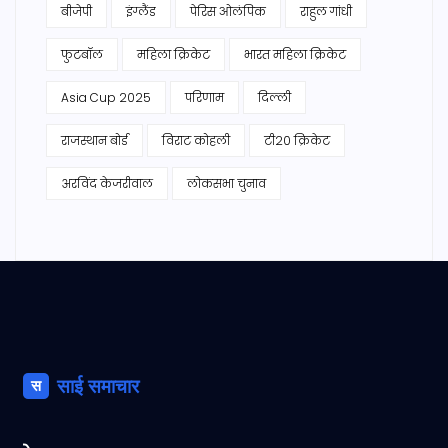
बीजेपी
इंग्लैंड
पेरिस ओलंपिक
राहुल गांधी
फुटबॉल
महिला क्रिकेट
भारत महिला क्रिकेट
Asia Cup 2025
परिणाम
दिल्ली
राजस्थान बोर्ड
विराट कोहली
टी20 क्रिकेट
अरविंद केजरीवाल
लोकसभा चुनाव