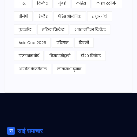
भारत
क्रिकेट
मुंबई
कांग्रेस
लाइव स्ट्रीमिंग
बीजेपी
इंग्लैंड
पेरिस ओलंपिक
राहुल गांधी
फुटबॉल
महिला क्रिकेट
भारत महिला क्रिकेट
Asia Cup 2025
परिणाम
दिल्ली
राजस्थान बोर्ड
विराट कोहली
टी20 क्रिकेट
अरविंद केजरीवाल
लोकसभा चुनाव