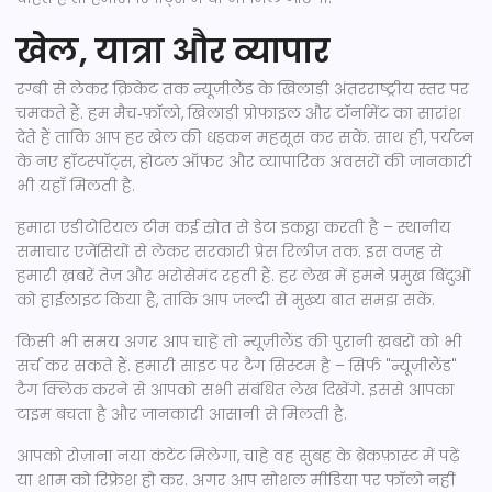
खेल, यात्रा और व्यापार
रग्बी से लेकर क्रिकेट तक न्यूज़ीलैंड के खिलाड़ी अंतरराष्ट्रीय स्तर पर
चमकते हैं. हम मैच‑फ़ॉलो, खिलाड़ी प्रोफाइल और टॉर्नामेंट का सारांश
देते हैं ताकि आप हर खेल की धड़कन महसूस कर सकें. साथ ही, पर्यटन
के नए हॉटस्पॉट्स, होटल ऑफ़र और व्यापारिक अवसरों की जानकारी
भी यहाँ मिलती है.
हमारा एडीटोरियल टीम कई स्रोत से डेटा इकट्ठा करती है – स्थानीय
समाचार एजेंसियों से लेकर सरकारी प्रेस रिलीज़ तक. इस वजह से
हमारी ख़बरें तेज़ और भरोसेमंद रहती हैं. हर लेख में हमने प्रमुख बिंदुओं
को हाईलाइट किया है, ताकि आप जल्दी से मुख्य बात समझ सकें.
किसी भी समय अगर आप चाहें तो न्यूज़ीलैंड की पुरानी ख़बरों को भी
सर्च कर सकते हैं. हमारी साइट पर टैग सिस्टम है – सिर्फ "न्यूज़ीलैंड"
टैग क्लिक करने से आपको सभी संबंधित लेख दिखेंगे. इससे आपका
टाइम बचता है और जानकारी आसानी से मिलती है.
आपको रोज़ाना नया कंटेंट मिलेगा, चाहे वह सुबह के ब्रेकफ़ास्ट में पढ़ें
या शाम को रिफ्रेश हो कर. अगर आप सोशल मीडिया पर फॉलो नहीं