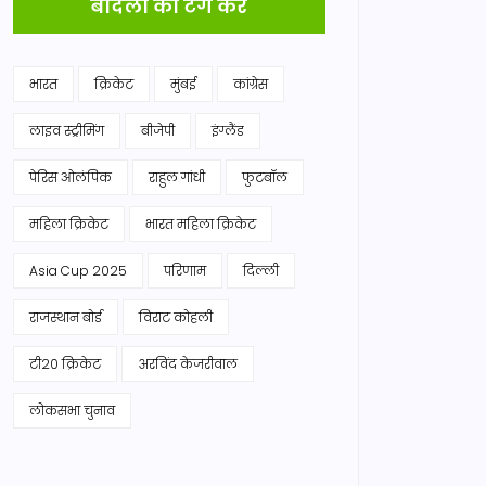
बादलों को टैग करें
भारत
क्रिकेट
मुंबई
कांग्रेस
लाइव स्ट्रीमिंग
बीजेपी
इंग्लैंड
पेरिस ओलंपिक
राहुल गांधी
फुटबॉल
महिला क्रिकेट
भारत महिला क्रिकेट
Asia Cup 2025
परिणाम
दिल्ली
राजस्थान बोर्ड
विराट कोहली
टी20 क्रिकेट
अरविंद केजरीवाल
लोकसभा चुनाव