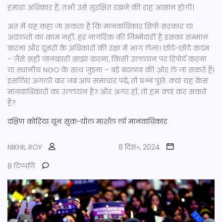
हमारा अधिकार है, तभी उसे सुरक्षित रखने की राह आसान होगी।
अंत में यह कहा जा सकता है कि मानवाधिकार सिर्फ सरकार या
अदालतों का काम नहीं; हर नागरिक की जिम्मेदारी है इसका सम्मान
करना और दूसरों के अधिकारों की रक्षा में भाग लेना। छोटे-छोटे कदम
– जैसे सही जानकारी साझा करना, किसी उल्लंघन पर रिपोर्ट करना
या स्थानीय NGO के साथ जुड़ना – बड़े बदलाव की ओर ले जा सकते हैं।
इसलिए अगली बार जब आप समाचार पढ़ें, तो प्रश्न पूछें: क्या यह केस
मानवाधिकारों का उल्लंघन है? और अगर हाँ, तो हम क्या कर सकते
हैं?
दक्षिण कोरिया
यून सुक-योल
मार्शल लॉ
मानवाधिकार
NIKHIL ROY
8 दिस॰, 2024
8 टिप्पणि