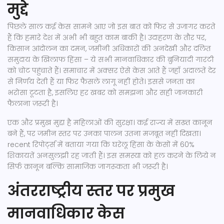
मुद्दे
पिछले साल कई केस सामने आए जो इस बात को फिर से उजागर करते
हैं कि हमारे देश में अभी भी बहुत काम बाकी है। उदाहरण के तौर पर,
किसान आंदोलन का दमन, जमीनी अधिकारों की अनदेखी और दलित
समुदाय के खिलाफ हिंसा – ये सभी मानवाधिकार की बुनियादी गारंटी
को चोट पहुंचाते हैं। समाचार में अक्सर ऐसे केस आते हैं जहाँ अदालतें देर
से निर्णय देती हैं या फिर फैसले लागू नहीं होते। इससे जनता का
भरोसा टूटता है, इसलिए हर खबर को समझना और सही जानकारी
फैलाना ज़रूरी है।
एक और प्रमुख मुद्दा है महिलाओं की सुरक्षा। कई राज्य में सख्त कानून
बने हैं, पर जमीन स्तर पर उनका पालन उतना मजबूत नहीं दिखता।
recent रिपोर्ट्स में बताया गया कि घरेलू हिंसा के केसों में 60%
शिकायतें अनसुलझी रह जाती हैं। इस समस्या को हल करने के लिये न
सिर्फ क़ानून बल्कि सामाजिक जागरूकता भी जरूरी है।
अंतरराष्ट्रीय स्तर पर प्रमुख
मानवाधिकार केस