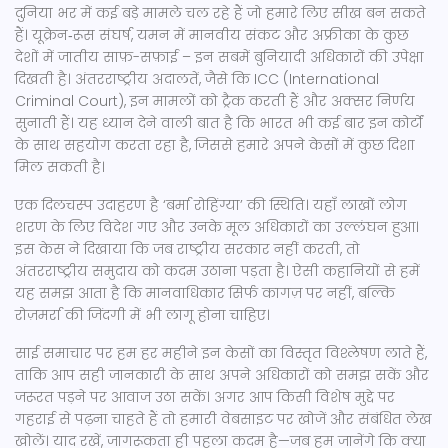
दुनिया भर में कई बड़े मामले चल रहे हैं जो हमारे लिए सीख बन सकते
हैं। यूक्रेन‑रूस संघर्ष, यमन में मानवीय संकट और अफ्रीका के कुछ
देशों में जातीय साफ़-सफ़ाई – इन सबमें बुनियादी अधिकारों की उपेक्षा
दिखती है। अंतरराष्ट्रीय अदालतें, जैसे कि ICC (International
Criminal Court), इन मामलों को ट्रैक करती हैं और अक्सर निर्णय
सुनाती हैं। यह ध्यान देने वाली बात है कि भारत भी कई बार इन कोर्टों
के साथ सहयोग करता रहा है, जिससे हमारे अपने केसों में कुछ दिशा
मिल सकती है।
एक दिलचस्प उदाहरण है ‘बर्मा रोहिंग्या’ की स्थिति। यहाँ लाखों लोग
शरण के लिए विदेश गए और उनके मूल अधिकारों का उल्लंघन हुआ।
इस केस ने दिखाया कि जब राष्ट्रीय सरकार नहीं करती, तो
अंतरराष्ट्रीय समुदाय को कदम उठाना पड़ता है। ऐसी कहानियों से हमें
यह समझ आता है कि मानवाधिकार सिर्फ कागज़ पर नहीं, बल्कि
रोज़मर्रा की जिंदगी में भी लागू होना चाहिए।
साई समाचार पर हम हर महीने इन केसों का विस्तृत विश्लेषण लाते हैं,
ताकि आप सही जानकारी के साथ अपने अधिकारों को समझ सकें और
जरूरत पड़ने पर आवाज उठा सकें। अगर आप किसी विशेष मुद्दे पर
गहराई से पढ़ना चाहते हैं तो हमारी वेबसाइट पर खोजें और संबंधित लेख
खोलें। याद रखें, जागरूकता ही पहला कदम है—जब हम जानेंगे कि क्या