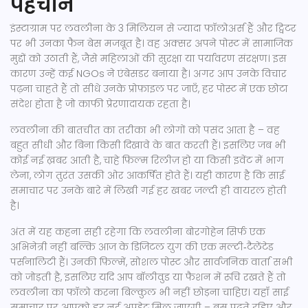
पहचान
इंस्टाग्राम पर लवलीना के 3 मिलियन से ज्यादा फ़ॉलोअर्स हैं और ट्विटर
पर भी उनका फैन बेस मजबूत है। वह अक्सर अपने पोस्ट में सामाजिक
मुद्दों को उठाती हैं, जैसे महिलाओं की सुरक्षा या पर्यावरण संरक्षण। इस
कारण उन्हें कई NGOs ने एंबेसडर बनाया है। अगर आप उनके विचार
पढ़ना चाहते हैं तो सीधे उनके प्रोफ़ाइल पर जाएँ, हर पोस्ट में एक छोटा
संदेश होता है जो काफी प्रेरणादायक रहता है।
लवलीना की बातचीत का तरीका भी लोगों को पसंद आता है – वह
बहुत सीधी और बिना किसी दिखावे के बात करती हैं। इसलिए जब भी
कोई नई ख़बर आती है, चाहे फ़िल्म रिलीज़ हो या किसी इवेंट में भाग
लेना, लोग तुरंत उसकी ओर आकर्षित होते हैं। यही कारण है कि साई
समाचार पर उनके बारे में लिखी गई हर खबर जल्दी ही वायरल होती
है।
अंत में यह कहना सही रहेगा कि लवलीना बोरगोहेन सिर्फ एक
अभिनेत्री नहीं बल्कि आज के डिजिटल युग की एक मल्टी‑टैलेंटेड
पर्सनालिटी हैं। उनकी फ़िल्में, सोशल पोस्ट और सार्वजनिक वार्ता सभी
को जोड़ती है, इसलिए यदि आप बॉलीवुड या फैशन में रूचि रखते हैं तो
लवलीना का फॉलो करना बिल्कुल भी नहीं छोड़ना चाहिए। यहाँ साई
समाचार पर आपको हर नई अपडेट मिल जाएगी – बस पढ़ते रहिए और