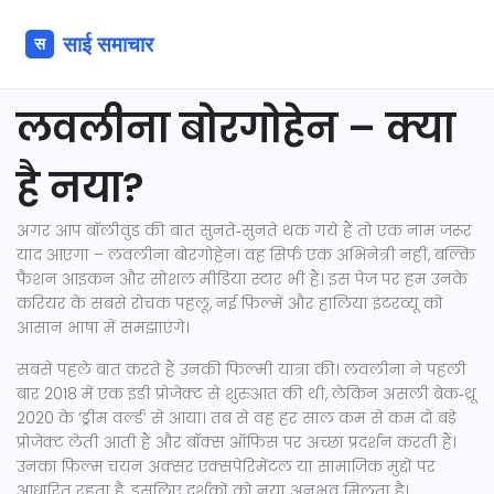
लवलीना बोरगोहेन – क्या
है नया?
अगर आप बॉलीवुड की बात सुनते‑सुनते थक गये हैं तो एक नाम जरूर
याद आएगा – लवलीना बोरगोहेन। वह सिर्फ एक अभिनेत्री नहीं, बल्कि
फैशन आइकन और सोशल मीडिया स्टार भी हैं। इस पेज पर हम उनके
करियर के सबसे रोचक पहलू, नई फ़िल्में और हालिया इंटरव्यू को
आसान भाषा में समझाएंगे।
सबसे पहले बात करते हैं उनकी फिल्मी यात्रा की। लवलीना ने पहली
बार 2018 में एक इंडी प्रोजेक्ट से शुरुआत की थी, लेकिन असली ब्रेक‑थ्रू
2020 के ‘ड्रीम वर्ल्ड’ से आया। तब से वह हर साल कम से कम दो बड़े
प्रोजेक्ट लेती आती हैं और बॉक्स ऑफिस पर अच्छा प्रदर्शन करती हैं।
उनका फ़िल्म चयन अक्सर एक्सपेरिमेंटल या सामाजिक मुद्दों पर
आधारित रहता है, इसलिए दर्शकों को नया अनुभव मिलता है।