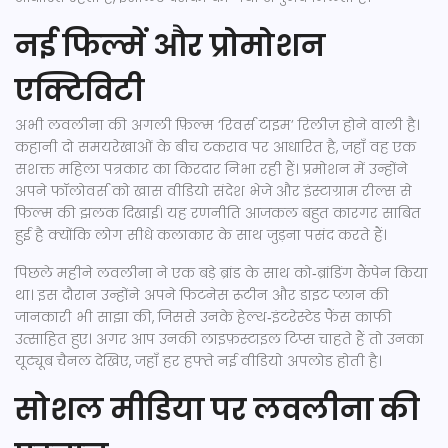
नई फिल्में और प्रोमोशन
एक्टिविटी
अभी लवलीना की अगली फ़िल्म ‘रिवर्स टाइम’ रिलीज़ होने वाली है।
कहानी दो समयरेखाओं के बीच टकराव पर आधारित है, जहाँ वह एक
सशक्त महिला पत्रकार का किरदार निभा रही हैं। प्रमोशन में उन्होंने
अपने फॉलोवर्स को खास वीडियो संदेश भेजे और इंस्टाग्राम रील्स से
फिल्म की झलक दिखाई। यह रणनीति आजकल बहुत कारगर साबित
हुई है क्योंकि लोग सीधे कलाकार के साथ जुड़ना पसंद करते हैं।
पिछले महीने लवलीना ने एक बड़े ब्रांड के साथ को‑ब्रांडिंग कैंपेन किया
था। इस दौरान उन्होंने अपने फिटनेस रूटीन और डाइट प्लान की
जानकारी भी साझा की, जिससे उनके हेल्थ‑इंटरेस्टेड फैंस काफी
उत्साहित हुए। अगर आप उनकी लाइफ़स्टाइल टिप्स चाहते हैं तो उनका
यूट्यूब चैनल देखिए, जहाँ हर हफ्ते नई वीडियो अपलोड होती है।
सोशल मीडिया पर लवलीना की