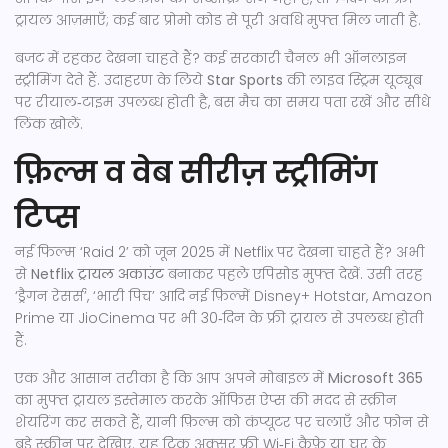
ट्रायल आज़माएँ; कई बार प्रोमो कोड से पूरी अवधि मुफ्त मिल जाती है.
बजट में रहकर देखना चाहते हैं? कई सरकारी चैनल भी ऑनलाइन
स्ट्रीमिंग देते हैं. उदाहरण के लिये
Star Sports
की लाइव स्ट्रिम यूट्यूब
पर रीयाल‑टाइम उपलब्ध होती है, बस मैच का समय पता रखें और सीधे
लिंक खोलें.
फ़िल्म व वेब सीरीज़ स्ट्रीमिंग
टिप्स
नई फिल्म ‘Raid 2’ को जून 2025 में Netflix पर देखना चाहते हैं? अभी
से
Netflix ट्रायल अकाउंट
बनाकर पहले एपिसोड मुफ्त देखें. उसी तरह
‘ड्रैगन रेसर्स’, ‘भारी पिच’ आदि नई फ़िल्में Disney+ Hotstar, Amazon
Prime या JioCinema पर भी 30‑दिन के फ्री ट्रायल से उपलब्ध होती
हैं.
एक और आसान तरीका है कि आप अपने मोबाइल में
Microsoft 365
का मुफ्त ट्रायल इस्तेमाल करके ऑफिस ऐप्स की मदद से स्क्रीन
शेयरिंग कर सकते हैं, यानी फ़िल्म को कंप्यूटर पर चलाएँ और फोन से
बड़े स्क्रीन पर देखिए. यह ट्रिक अक्सर फ्री Wi‑Fi कैफ़े या घर के