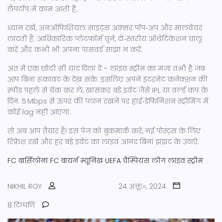
लैपटॉप में काम आती है.
ध्यान रखें, अनऑफिशियल साइट्स अक्सर पॉप‑अप और मालवेयर
लादती हैं. आधिकारिक प्लेटफ़ॉर्म चुनें, दो‑स्तरीय ऑथेंटिकेशन चालू
करें और कभी भी अपना पासवर्ड साझा न करें.
अंत में एक छोटी सी याद दिला दें – लाइव स्ट्रीम का मज़ा तभी है जब
आप बिना रुकावट के देख सकें. इसलिए अपने इंटरनेट कनेक्शन की
स्पीड पहले से चेक कर लें, खासकर बड़े इवेंट जैसे IPL या वर्ल्ड कप के
दिन. 5 Mbps से ऊपर की प्लान रखने पर हाई‑डेफ़िनिशन स्ट्रीमिंग में
कोई lag नहीं आएगा.
तो अब आप तैयार हैं! इस पेज को बुकमार्क करें, नई पोस्ट्स के लिए
रिफ्रेश रखें और हर बड़े इवेंट का लाइव आनंद बिना झंझट के उठाएँ.
FC बार्सिलोना
FC बायर्न म्यूनिख
UEFA चैम्पियंस लीग
लाइव स्ट्रीम
NIKHIL ROY
24 अक्तू॰, 2024
8 टिप्पणि