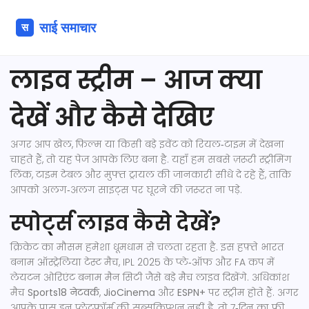
लाइव स्ट्रीम – आज क्या
देखें और कैसे देखिए
अगर आप खेल, फ़िल्म या किसी बड़े इवेंट को रियल‑टाइम में देखना
चाहते हैं, तो यह पेज आपके लिए बना है. यहाँ हम सबसे ज़रूरी स्ट्रीमिंग
लिंक, टाइम टेबल और मुफ्त ट्रायल की जानकारी सीधे दे रहे हैं, ताकि
आपको अलग‑अलग साइट्स पर घूरने की ज़रूरत ना पड़े.
स्पोर्ट्स लाइव कैसे देखें?
क्रिकेट का मौसम हमेशा धूमधाम से चलता रहता है. इस हफ़्ते भारत
बनाम ऑस्ट्रेलिया टेस्ट मैच, IPL 2025 के प्ले‑ऑफ और FA कप में
लेयटन ओरिएंट बनाम मैन सिटी जैसे बड़े मैच लाइव दिखेंगे. अधिकांश
मैच
Sports18 नेटवर्क
,
JioCinema
और
ESPN+
पर स्ट्रीम होते हैं. अगर
आपके पास इन प्लेटफ़ॉर्म की सब्सक्रिप्शन नहीं है, तो 7‑दिन का फ्री