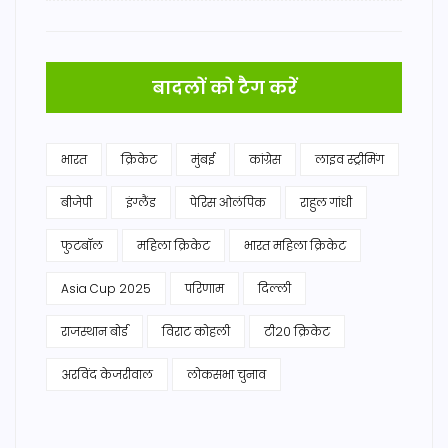
बादलों को टैग करें
भारत
क्रिकेट
मुंबई
कांग्रेस
लाइव स्ट्रीमिंग
बीजेपी
इंग्लैंड
पेरिस ओलंपिक
राहुल गांधी
फुटबॉल
महिला क्रिकेट
भारत महिला क्रिकेट
Asia Cup 2025
परिणाम
दिल्ली
राजस्थान बोर्ड
विराट कोहली
टी20 क्रिकेट
अरविंद केजरीवाल
लोकसभा चुनाव