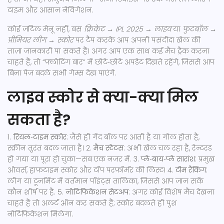
टाइम और आसान नेविगेशन.
कोई जटिल मेनू नहीं, बस
क्रिकेट → IPL 2025 → लाइव
या
फुटबॉल →
प्रीमियर लीग → स्कोर
पर टैप करके आप अपनी पसंदीदा खेल की
ताज़ा जानकारी पा सकते हैं। अगर आप एक साथ कई मैच ट्रैक करना
चाहते हैं, तो “फ़्लोटिंग बार” में छोटे‑छोटे अपडेट दिखते रहेंगे, जिससे आप
बिना पेज बदले सभी गेम्स देख पाएंगे.
लाइव स्कोर से क्या-क्या मिल
सकता है?
1.
रियल‑टाइम स्कोर
: जैसे ही गेंद बॉल पर आती है या गोल होता है,
स्क्रीन तुरंत बदल जाता है। 2.
मैच स्टेटस
: अभी खेल चल रहा है, रेन्टरड
हो गया या पूरा हो चुका—सब एक नजर में. 3.
प्ले‑बाय‑प्ले सारांश
: प्रमुख
ओवर्स, हाफ़टाइम स्कोर और टॉप परफ़ॉर्मर की लिस्ट। 4.
टीम रैंकिंग
:
लीग या टूर्नामेंट में वर्तमान पॉइंट्स तालिका, जिससे आप जान सकें
कौन शीर्ष पर है. 5.
नोटिफिकेशन सेटअप
: अगर कोई विशेष मैच देखना
चाहते हैं तो अलर्ट ऑन कर सकते हैं; स्कोर बदलते ही पुश
नोटिफ़िकेशन मिलेगा.