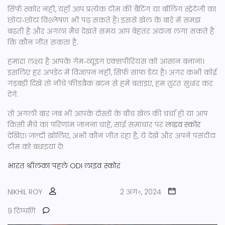
सिर्फ़ स्कोर नहीं, यहाँ आप प्रत्येक टीम की बैटिंग या बॉलिंग स्ट्रेटेजी का
छोटा‑छोटा विश्लेषण भी पढ़ सकते हैं। इससे खेल के बारे में समझ
बढ़ती है और अगला मैच देखते समय आप बेहतर अंदाज़ा लगा सकते हैं
कि कौन जीत सकता है.
हमारा लक्ष्य है आपके गेम‑व्यूइंग एक्सपीरियंस को आसान बनाना।
इसलिए हर अपडेट में विज्ञापन नहीं, सिर्फ़ साफ़ डेटा है। अगर कभी कोई
गड़बड़ी दिखे तो नीचे फीडबैक बटन से हमें बताइए, हम तुरंत सुधार कर
देंगे.
तो अगली बार जब भी आपके दोस्तों के बीच खेल की चर्चा हो या आप
किसी मैचे का परिणाम जानना चाहें, साई समाचार पर
लाइव स्कोर
देखिए। जल्दी खोलिए, अभी कौन जीत रहा है, ये देखें और अपने पसंदीदा
टीम को बधाइयां दें!
भारत
श्रीलंका
पहले ODI
लाइव स्कोर
NIKHIL ROY
2 अग॰, 2024
9 टिप्पणि