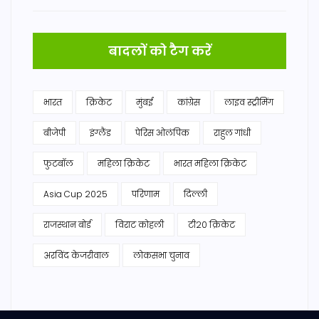
बादलों को टैग करें
भारत
क्रिकेट
मुंबई
कांग्रेस
लाइव स्ट्रीमिंग
बीजेपी
इंग्लैंड
पेरिस ओलंपिक
राहुल गांधी
फुटबॉल
महिला क्रिकेट
भारत महिला क्रिकेट
Asia Cup 2025
परिणाम
दिल्ली
राजस्थान बोर्ड
विराट कोहली
टी20 क्रिकेट
अरविंद केजरीवाल
लोकसभा चुनाव