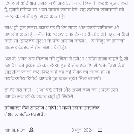
रिपोर्ट में कोई बात समझ नहीं आयी, तो नीचे टिप्पणी करके पूछ सकते
हैं; हमारे एडिटर या अन्य पाठक जवाब देंगे। यह तरीका जानकारी को
स्पष्ट करने में बहुत मदद करता है।
साथ ही, हम समय‑समय पर विशेष गाइड और इन्फोग्राफिक्स भी
अपलोड करते हैं – जैसे कि “COVID-19 के नए वैरिएंट की पहचान कैसे
करें” या “इंटरनेट सुरक्षा के पाँच आसान कदम”。 ये विज़ुअल सामग्री
अक्सर टेक्स्ट से तेज समझ देती है।
अंत में, अगर आप विज्ञान की दुनिया में हमेशा अपडेट रहना चाहते हैं, तो
इस टैग को बुकमार्क कर लें या हमारे मोबाइल ऐप में “क्रोनॉक्स लैब
साइंसेज” फॉलो करें। फिर चाहे वह नई गैजेट का लॉन्च हो या
पर्यावरणीय रिपोर्ट, आपको हर ख़बर तुरंत मिल जाएगी।
तो देर मत करो – अभी पढ़ें, सीखें और अपने ज्ञान को अपडेट रखें!
आपके सवालों के जवाब यहाँ ही मिलेंगे।
क्रोनॉक्स लैब साइंसेज
आईपीओ
बॉम्बे स्टॉक एक्सचेंज
नेशनल स्टॉक एक्सचेंज
NIKHIL ROY
3 जून, 2024