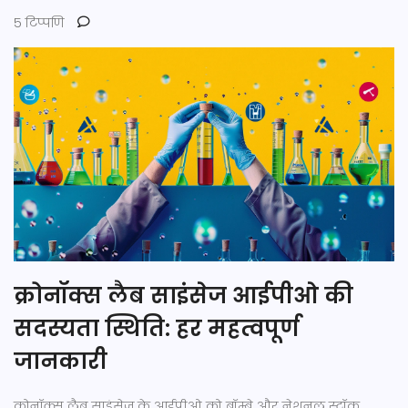
5 टिप्पणि
क्रोनॉक्स लैब साइंसेज आईपीओ की
सदस्यता स्थिति: हर महत्वपूर्ण
जानकारी
क्रोनॉक्स लैब साइंसेज के आईपीओ को बॉम्बे और नेशनल स्टॉक