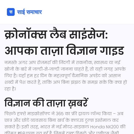
क्रोनॉक्स लैब साइंसेज:
आपका ताज़ा विज्ञान गाइड
नमस्ते! अगर आप रोज़मर्रा की ज़िंदगी में तकनीक, स्वास्थ्य या नई
खोजों के बारे में जल्दी‑से‑जल्दी जानना चाहते हैं, तो यही जगह आपके
लिए है। यहाँ हम हर दिन के महत्वपूर्ण वैज्ञानिक अपडेट को आसान
शब्दों में पेश करते हैं, ताकि आप बिना झंझट के समझ सकें कि क्या हो
रहा है।
विज्ञान की ताज़ा ख़बरें
पिछले हफ़्ते माइक्रोसॉफ्ट ने 365 का फ्री ट्रायल लॉन्च किया – अब
छात्र और छोटे व्यवसाय बिना खर्च के क्लाउड टूल्स इस्तेमाल कर
सकते हैं। इसी तरह, भारत में नई मोटर‑साइकल Honda NX200 की
कीमत ₹1.68 लाख तय हुई है, जिसमें टफ़्ट डिस्प्ले और एबीएस जैसी