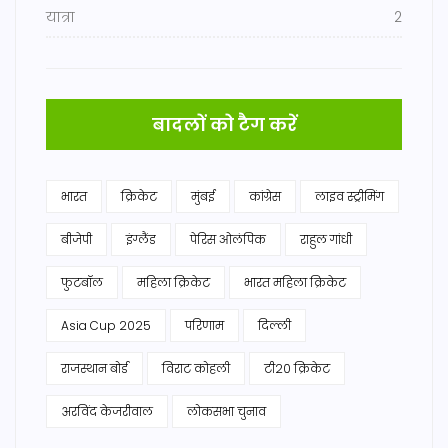
यात्रा
2
बादलों को टैग करें
भारत
क्रिकेट
मुंबई
कांग्रेस
लाइव स्ट्रीमिंग
बीजेपी
इंग्लैंड
पेरिस ओलंपिक
राहुल गांधी
फुटबॉल
महिला क्रिकेट
भारत महिला क्रिकेट
Asia Cup 2025
परिणाम
दिल्ली
राजस्थान बोर्ड
विराट कोहली
टी20 क्रिकेट
अरविंद केजरीवाल
लोकसभा चुनाव