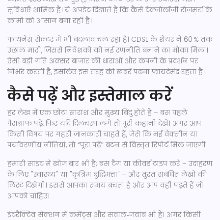
सुविधाएँ शामिल हैं। ये अपडेट दिखाते हैं कि कैसे टेक्नोलॉजी रोज़मर्रा के
कामों को आसान बना रही है।
फायनेंस सेक्टर में भी बदलाव चल रहा है। CDSL के शेयर ने 60 % तक
उछाल मारी, जिससे निवेशकों को नई रणनीति बनाने का मौका मिला।
ऐसी बड़ी गति अक्सर बाजार की धाराओं और कंपनी के प्रदर्शन पर
निर्भर करती है, इसलिए इस तरह की खबरें पढ़ना फायदेमंद रहता है।
कैसे पढ़ें और इस्तेमाल करें
हर लेख में एक छोटा सारांश और मुख्य बिंदु होते हैं – बस पहले
पैराग्राफ पढ़ें, फिर यदि दिलचस्प लगे तो पूरी कहानी देखें। अगर आप
किसी विषय पर गहरी जानकारी चाहते हैं, जैसे कि नई वैक्सीन या
पर्यावरणीय नीतियां, तो “पूरा पढ़ें” बटन से विस्तृत रिपोर्ट मिल जाएगी।
हमारी साइट में खोज बार भी है; बस टैग या कीवर्ड टाइप करें – उदाहरण
के लिए "स्वास्थ्य" या "कृत्रिम बुद्धिमत्ता" – और तुरंत संबंधित लेखों की
लिस्ट दिखेगी। इससे आपका समय बचता है और आप वही पढ़ते हैं जो
आपको चाहिए।
इंटरैक्टिव सेक्शन में कमेंट्स और सवाल‑जवाब भी हैं। अगर किसी