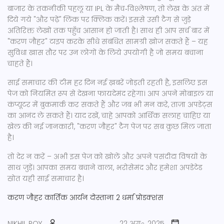
बाजार के तकनीकी पहलू या IPL के मैच‑विश्लेषण, तो लेख के अंत में
दिये गये "और पढ़ें" लिंक पर क्लिक करें। इससे उसी टैग से जुड़े
अतिरिक्त लेखों तक पहुँच आसान हो जाती है। साथ ही आप सर्च बार में
"करण जौहर" टाइप करके सीधे संबंधित सामग्री खोज सकते हैं – यह
सुविधा खास तौर पर उन लोगों के लिये उपयोगी है जो समय बचाना
चाहते हैं।
साई समाचार की टीम हर दिन नई ख़बरें जोड़ती रहती है, इसलिए इस
पेज को नियमित रूप से देखना फायदेमंद रहेगा। आप अपने मोबाइल या
कंप्यूटर में बुकमार्क कर सकते हैं और जब भी मन करे, ताज़ा अपडेट्स
का आनंद ले सकते हैं। याद रखें, चाहे आपको आर्थिक सलाह चाहिए या
खेल की नई जानकारी, "करण जौहर" टैग पेज पर सब कुछ मिल जाता
है।
तो देर न करें – अभी इस पेज को खोलें और अपने पसंदीदा विषयों के
साथ जुड़ें। आपका समय बचाने वाला, भरोसेमंद और हमेशा अपडेटेड
स्रोत यही साई समाचार है।
करण जौहर
कार्तिक आर्यन
दोस्ताना 2
धर्मा प्रोडक्शंस
NIKHIL ROY
22 अग॰, 2025