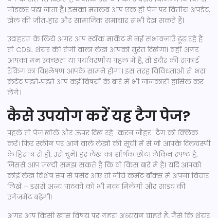
जोड़कर पढ़ा जाता है। इसका मतलब आप एक ही पेज पर वित्तीय अपडेट,
खेल की जीत‑हार और सामाजिक समाचार सभी देख सकते हैं।
उदाहरण के लिये अगर आप स्टॉक मार्केट में नई संभावनाएँ ढूंढ रहे हैं
तो CDSL शेयर की तेज़ी वाला लेख आपको तुरंत दिखेगा। वहीं अगर
आपका मन स्वच्छता या पर्यावरणीय पहल में है, तो इंदौर की सफाई
रैंकिंग का विश्लेषण आपके सामने होगा। इस तरह विविधताओं से भरा
कंटेंट पढ़ते‑पढ़ते आप कई विषयों के बारे में भी जानकारी हासिल कर
लेंगे।
कैसे उपयोग करें यह टैग पेज?
पहले तो पेज खोलें और ऊपर दिख रहे "करन जौहर" टैग को क्लिक
करें। फिर स्क्रीन पर आने वाले लेखों की सूची में से जो आपके दिलचस्पी
के हिसाब से हो, उसे चुनें। हर लेख का शीर्षक छोटा लेकिन स्पष्ट है,
जिससे आप जल्दी समझ सकते हैं कि वो किस बारे में है। यदि आपको
कोई लेख विशेष रूप से पसंद आए तो नीचे कमेंट बॉक्स में अपना विचार
लिखें – इससे अन्य पाठकों को भी मदद मिलेगी और साइट की
एंगेजमेंट बढ़ेगी।
अगर आप किसी ख़ास विषय पर गहरा अध्ययन चाहते हैं, जैसे कि शेयर