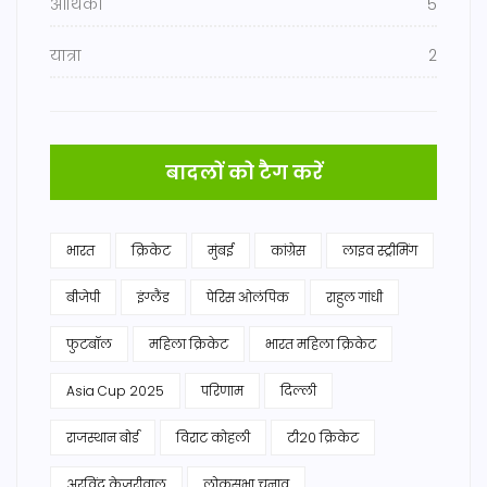
आर्थिकी
5
यात्रा
2
बादलों को टैग करें
भारत
क्रिकेट
मुंबई
कांग्रेस
लाइव स्ट्रीमिंग
बीजेपी
इंग्लैंड
पेरिस ओलंपिक
राहुल गांधी
फुटबॉल
महिला क्रिकेट
भारत महिला क्रिकेट
Asia Cup 2025
परिणाम
दिल्ली
राजस्थान बोर्ड
विराट कोहली
टी20 क्रिकेट
अरविंद केजरीवाल
लोकसभा चुनाव