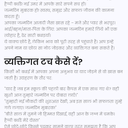
हैप्पी बर्थडे! नई उमर में आपके सारे सपने सच हों।
जन्मदिन मुबारक हो! स्वस्थ, समृद्ध और सफल जीवन की कामना
करता हूँ।
आपका जन्मदिन आज़ादी जैसा ख़ास रहे – मज़े और प्यार से भरपूर।
भाई/बहन/माता‑पिता के लिए: आपका जन्मदिन हमारे लिये भी एक
त्योहार है, ढेर सारी बधाइयाँ।
ये वाक्य छोटे हैं, लेकिन भाव को पूरी तरह से पहुंचाते हैं। आप इन्हें
अपने नाम या छोटा सा नोट जोड़कर और व्यक्तिगत बना सकते हैं।
व्यक्तिगत टच कैसे दें?
किसी भी बधाई में आपका अपना अनुभव या याद जोड़ने से वो खास बन
जाती है। उदाहरण के तौर पर:
"याद है जब हम स्कूल की पहली बार कैंपस में एक साथ गए थे? वही
खुशी आज तुम्हारे जन्मदिन पर दोबारा लाएँ।"
"तुम्हारी नई नौकरी की शुरुआत देखी, अब इस साल भी सफलता तुम्हें
गले लगाए। जन्मदिन मुबारक!"
"बीते साल में तुमने जो हिम्मत दिखाई, वही आज के जश्न में चमके।
हैप्पी बर्थडे मेरे दोस्त!"
ऐसे छोटे‑छोटे किस्से पढ़कर सामने वाला तुरंत समझता है कि आप