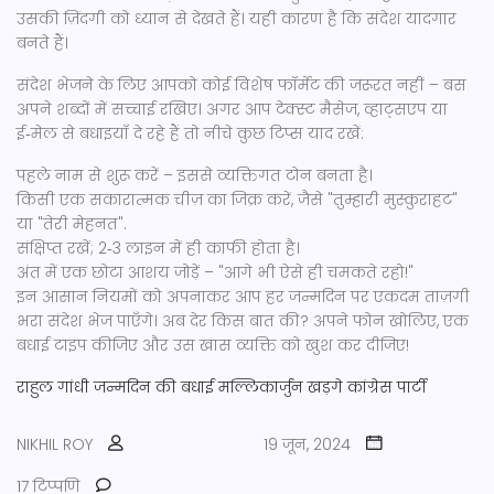
उसकी ज़िंदगी को ध्यान से देखते हैं। यही कारण है कि संदेश यादगार
बनते हैं।
संदेश भेजने के लिए आपको कोई विशेष फॉर्मेट की जरूरत नहीं – बस
अपने शब्दों में सच्चाई रखिए। अगर आप टेक्स्ट मैसेज, व्हाट्सएप या
ई‑मेल से बधाइयाँ दे रहे हैं तो नीचे कुछ टिप्स याद रखें:
पहले नाम से शुरू करें – इससे व्यक्तिगत टोन बनता है।
किसी एक सकारात्मक चीज़ का जिक्र करें, जैसे "तुम्हारी मुस्कुराहट"
या "तेरी मेहनत".
संक्षिप्त रखें; 2‑3 लाइन में ही काफी होता है।
अंत में एक छोटा आशय जोड़ें – "आगे भी ऐसे ही चमकते रहो!"
इन आसान नियमों को अपनाकर आप हर जन्मदिन पर एकदम ताज़गी
भरा संदेश भेज पाएँगे। अब देर किस बात की? अपने फोन खोलिए, एक
बधाई टाइप कीजिए और उस खास व्यक्ति को खुश कर दीजिए!
राहुल गांधी
जन्मदिन की बधाई
मल्लिकार्जुन खड़गे
कांग्रेस पार्टी
NIKHIL ROY
19 जून, 2024
17 टिप्पणि