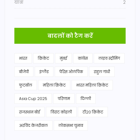
यात्रा
2
बादलों को टैग करें
भारत
क्रिकेट
मुंबई
कांग्रेस
लाइव स्ट्रीमिंग
बीजेपी
इंग्लैंड
पेरिस ओलंपिक
राहुल गांधी
फुटबॉल
महिला क्रिकेट
भारत महिला क्रिकेट
Asia Cup 2025
परिणाम
दिल्ली
राजस्थान बोर्ड
विराट कोहली
टी20 क्रिकेट
अरविंद केजरीवाल
लोकसभा चुनाव