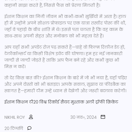
कहानी साझा करते हैं, जिससे फैंस को प्रेरणा मिलती है।
ईशान किशन का निजी जीवन भी कभी‑कभी सुर्खियों में आता है। हाल
ही में उन्होंने अपने सोशल प्रोफ़ाइल पर एक यात्रा तस्वीर पोस्ट की थी,
जहाँ वे पहाड़ों के बीच शांति में थे। इससे पता चलता है कि वह काम के
साथ‑साथ अपनी सेहत और मनोबल को भी महत्व देते हैं।
आप यहाँ सभी अपडेट रोज़ पढ़ सकते हैं—चाहे वो फ़िल्म रिलीज़ डेट हो,
टेलीकॉन्सर्ट या किसी विशेष इवेंट की घोषणा। हम हर नई जानकारी
जल्दी से जल्दी जोड़ते हैं ताकि आप फैन बने रहें और कभी कुछ भी
मिस न करें।
तो देर किस बात की? ईशान किशन के बारे में जो भी नया है, यहाँ पढ़िए
और अपने दोस्तों को भी बताइए। आपके सवाल, सुझाव या फ़ीडबैक का
स्वागत है—हमारी टीम उन्हें ध्यान से देखेगी और जरूरी बदलाव करेगी।
ईशान किशन
टी20 विश्व रिकॉर्ड
सैयद मुश्ताक अली ट्रॉफी
क्रिकेट
NIKHIL ROY
30 नव॰, 2024
20 टिप्पणि