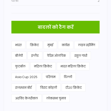
यात्रा
2
बादलों को टैग करें
भारत
क्रिकेट
मुंबई
कांग्रेस
लाइव स्ट्रीमिंग
बीजेपी
इंग्लैंड
पेरिस ओलंपिक
राहुल गांधी
फुटबॉल
महिला क्रिकेट
भारत महिला क्रिकेट
Asia Cup 2025
परिणाम
दिल्ली
राजस्थान बोर्ड
विराट कोहली
टी20 क्रिकेट
अरविंद केजरीवाल
लोकसभा चुनाव