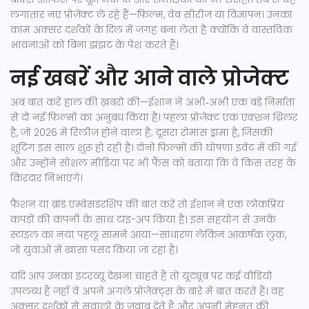
लगातार नए प्रोजेक्ट ले रहे हैं—फ़िल्म, वेब सीरीज या विज्ञापन। उनका
काम अक्सर दर्शकों के दिल में जगह बना लेता है क्योंकि वे वास्तविक
भावनाओं को बिना झंझट के पेश करते हैं।
नई खबरें और आने वाले प्रोजेक्ट
अब बात करें हाल की ख़बरों की—ईशान ने अभी‑अभी एक बड़े निर्माता
से दो नई फ़िल्मों का अनुबंध किया है। पहला प्रोजेक्ट एक एक्शन थ्रिलर
है, जो 2026 में रिलीज़ होने वाला है; दूसरा रोमांस ड्रामा है, जिसकी
शूटिंग इस साल शुरू हो रही है। दोनों फ़िल्मों की घोषणा इवेंट में की गई
और उन्होंने सोशल मीडिया पर भी फैंस को बताया कि वे किस तरह के
किरदार निभाएंगे।
फैशन या ब्रांड एम्बेसडरशिप की बात करें तो ईशान ने एक लोकप्रिय
कपड़ों की कंपनी के साथ टाइ-अप किया है। इस सहयोग से उनके
स्टाइल का नया पहलू सामने आया—साधारण लेकिन आकर्षक लुक,
जो युवाओं में खासा पसंद किया जा रहा है।
यदि आप उनका इंटरव्यू देखना चाहते हैं तो यूट्यूब पर कई वीडियो
उपलब्ध हैं जहाँ वे अपने अगले प्रोजेक्ट्स के बारे में बात करते हैं। वह
अक्सर दर्शकों से सवालों के जवाब देते हैं और अपनी मेहनत की