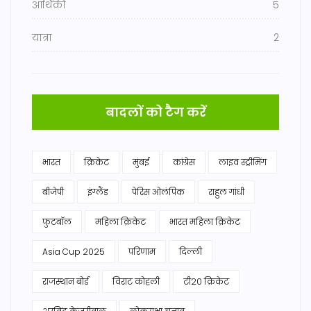
आर्थिकी
5
यात्रा
2
बादलों को टैग करें
भारत
क्रिकेट
मुंबई
कांग्रेस
लाइव स्ट्रीमिंग
बीजेपी
इंग्लैंड
पेरिस ओलंपिक
राहुल गांधी
फुटबॉल
महिला क्रिकेट
भारत महिला क्रिकेट
Asia Cup 2025
परिणाम
दिल्ली
राजस्थान बोर्ड
विराट कोहली
टी20 क्रिकेट