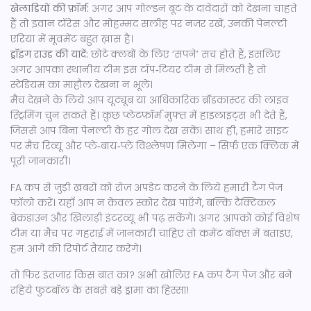
खेलाडियों की फ़ॉर्म:
अगर आप गोल्डन बूट के दावेदारों को देखना चाहते
हैं तो इवान टॉरेस और मोहम्मद सलीह पर नज़र रखें, उनकी पेनल्टी
एरिया में मूवमेंट बहुत ख़ास है।
ड्रॉइंग राउंड की यादें:
छोटे क्लबों के लिए ‘सपने’ सच होते हैं, इसलिए
अगर आपका स्थानीय टीम इस टॉप‑टियर टीम से मिलती है तो
स्टेडियम का माहौल देखना न भूलें।
मैच देखने के लिये आप यूट्यूब या आधिकारिक ब्रॉडकास्टर की लाइव
स्ट्रिमिंग चुन सकते हैं। कुछ प्लेटफ़ॉर्म मुफ्त में हाइलाइट्स भी देते हैं,
जिससे आप बिना पेनल्टी के हर गोल देख सकें। साथ ही, हमारे साइट
पर मैच रिव्यू और प्ले‑बाय‑प्ले विश्लेषण मिलेगा – सिर्फ एक क्लिक में
पूरी जानकारी।
FA कप से जुड़ी ख़बरों को रोज़ अपडेट करने के लिये हमारी टैग पेज
फॉलो करें। यहाँ आप न केवल स्कोर देख पाएँगे, बल्कि टैक्टिकल
ब्रेकडाउन और खिलाड़ी इंटरव्यू भी पढ़ सकेंगे। अगर आपको कोई विशेष
टीम या मैच पर गहराई में जानकारी चाहिए तो कमेंट बॉक्स में बताइए,
हम आगे की रिपोर्ट तैयार करेंगे।
तो फिर इंतज़ार किस बात का? अभी खोलिए FA कप टैग पेज और बने
रहिये फुटबॉल के सबसे बड़े ड्रामा का हिस्सा!