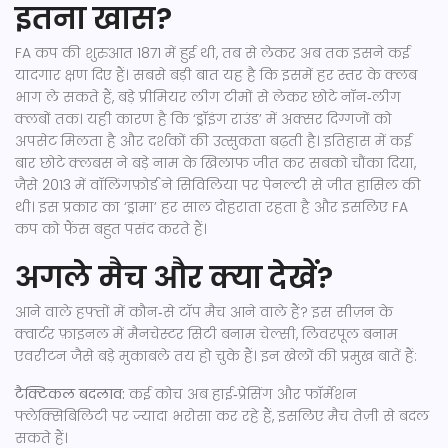
इतना खास?
FA कप की शुरुआत 1871 में हुई थी, तब से लेकर अब तक इसने कई
यादगार क्षण दिए हैं। सबसे बड़ी बात यह है कि इसमें हर स्तर के क्लब
भाग ले सकते हैं, बड़े प्रीमियर लीग टीमों से लेकर छोटे नॉन‑लीग
क्लबों तक। यही कारण है कि ‘ड्रॉइंग राउंड’ में अक्सर दिग्गजों को
अपसेट मिलता है और दर्शकों की उत्सुकता बढ़ती है। इतिहास में कई
बार छोटे क्लबस ने बड़े नाम के खिलाफ जीत कर सबको चौंका दिया,
जैसे 2013 में वॉलिंगफ़ोर्ड ने सिविलिया पर पेनल्टी से जीत हासिल की
थी। इस प्रकार का ‘ड्रामा’ हर साल दोहराता रहता है और इसलिए FA
कप को फैंस बहुत पसंद करते हैं।
अगले मैच और क्या देखें?
आने वाले हफ्तों में कौन‑से टॉप मैच आने वाले हैं? इस सीज़न के
क्वार्टर फ़ाइनल में मैनचेस्टर सिटी बनाम चेल्सी, लिवरपूल बनाम
एवरीटन जैसे बड़े मुकाबले तय हो चुके हैं। इन खेलों की प्रमुख बातें हैं:
टैक्टिकल बदलाव:
कई कोच अब हाई‑प्रेसिंग और फॉर्मेशन
फ्लेक्सिबिलिटी पर ज्यादा भरोसा कर रहे हैं, इसलिए मैच तेज़ी से बदल
सकते हैं।