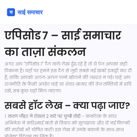
एपिसोड 7 – साई समाचार
का ताज़ा संकलन
अगर आप "एपिसोड 7" टैग वाले लेख ढूँढ रहे हैं तो ये पेज आपका सही
ठिकाना है। यहाँ पर हमने इस टैग से जुड़ी सबसे नई ख़बरें इकट्ठी कर दी
हैं, ताकि आपको अलग‑अलग पन्ने खोलने की ज़रूरत न पड़े। चाहे आप
राजनीति के फैंसी अपडेट चाहें या शेयर‑बाज़ार की तेज़ तफ़्तियों में रुचि
रखें, सब कुछ यहाँ मिल जाएगा।
सबसे हॉट लेख – क्या पढ़ा जाए?
1.
करण जौहर ने दोसतां 2 वादे पर चुप्पी तोड़ी
– कर्नाटक के स्टार
अभिनेता ने करिश्माई बातों से विवाद को सुलझाया और दो नई फ़िल्मों
की तारीखें भी घोषित करीं। इस लेख में उनके बयानों के साथ‑साथ
प्रोजेक्ट डिटेल्स का ज़िक्र है।