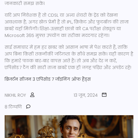
जानकारी समझ सकें।
यदि आप निवेशक हैं तो CDSL या अन्य शेयरों के ट्रेंड को देखना
आवश्यक है; अगर खेल प्रेमी हैं तो IPL, क्रिकेट और फ़ुटबॉल की ताज़ा
खबरें यहाँ मिलेंगी। शिक्षा‑उत्साही छात्रों को CA परीक्षा शेड्यूल या
Microsoft 365 मुफ्त उपयोग का तरीका मददगार रहेगा।
साई समाचार में हम हर ख़बर को आसान भाषा में पेश करते हैं, ताकि
आप बिना किसी तकनीकी जटिलता के सीधे समझ सकें। यही कारण है
कि हमारे पाठक बार‑बार वापस आते हैं। तो अब और देर न करें,
एपिसोड 7 टैग की सारी ताज़ा खबरें एक ही जगह पढ़िए और अपडेट रहें!
ब्रिजर्टन
सीजन 3
एपिसोड 7
जॉइनिंग ऑफ हैंड्स
NIKHIL ROY
13 जून, 2024
8 टिप्पणि