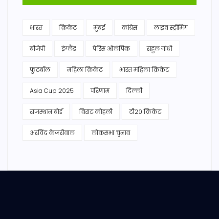
भारत
क्रिकेट
मुंबई
कांग्रेस
लाइव स्ट्रीमिंग
बीजेपी
इंग्लैंड
पेरिस ओलंपिक
राहुल गांधी
फुटबॉल
महिला क्रिकेट
भारत महिला क्रिकेट
Asia Cup 2025
परिणाम
दिल्ली
राजस्थान बोर्ड
विराट कोहली
टी20 क्रिकेट
अरविंद केजरीवाल
लोकसभा चुनाव