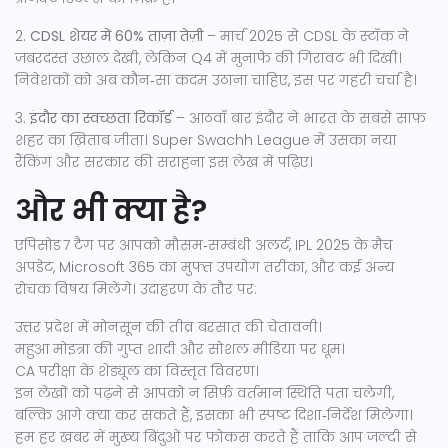
2.
CDSL शेयर में 60% ताज़ा तेज़ी
– मार्च 2025 से CDSL के स्टॉक ने
जबरदस्त उछाल देखी, लेकिन Q4 में मुनाफे की गिरावट भी दिखी।
निवेशकों को अब कौन‑सा कदम उठाना चाहिए, इस पर गहरी चर्चा है।
3.
इंदौर का स्वच्छता रिकॉर्ड
– आठवाँ बार इंदौर ने भारत के सबसे साफ़
शहर का ख़िताब जीता। Super Swachh League में उसका नया
रैंकिंग और सरकार की सराहना इस लेख में पढ़िए।
और भी क्या है?
एपिसोड 7 टैग पर आपको मौसम‑सम्बंधी अलर्ट, IPL 2025 के मैच
अपडेट, Microsoft 365 का मुफ्त उपयोग तरीका, और कई अन्य
रोचक विषय मिलेंगे। उदाहरण के तौर पर:
उत्तर प्रदेश में मोनसून की तीव्र बरसात की चेतावनी।
महुआ मोइत्रा की गुप्त शादी और सोशल मीडिया पर धूम।
CA परीक्षा के शेड्यूल का विस्तृत विवरण।
इन लेखों को पढ़ने से आपको न सिर्फ़ वर्तमान स्थिति पता चलेगी,
बल्कि आगे क्या कर सकते हैं, इसका भी स्पष्ट दिशा‑निर्देश मिलेगा।
हम हर खबर में मुख्य बिंदुओं पर फोकस करते हैं ताकि आप जल्दी से