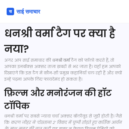
धनश्री वर्मा टैग पर क्या है
नया?
अगर आप साई समाचार की
धनश्री वर्मा
टैग को फ़ॉलो करते हैं, तो
आपका इनबॉक्स अक्सर ताज़ा ख़बरों से भर जाता है। यहाँ हम आपको
दिखाएंगे कि इस टैग में कौन‑सी प्रमुख कहानियाँ चल रही हैं और क्यों
इन्हें पढ़ना आपके लिए फायदेमंद हो सकता है।
फ़िल्म और मनोरंजन की हॉट
टॉपिक
धनश्री वर्मा पर सबसे ज्यादा चर्चा अक्सर बॉलीवुड से जुड़ी होती है। जैसे
कि
करण जौहर ने ‘दोस्ताना 2’ विवाद में चुप्पी तोड़ते हुए कर्तिक आर्यन
के साथ सुलह की बात कही
, यह खबर न केवल फ़िल्म प्रेमियों को