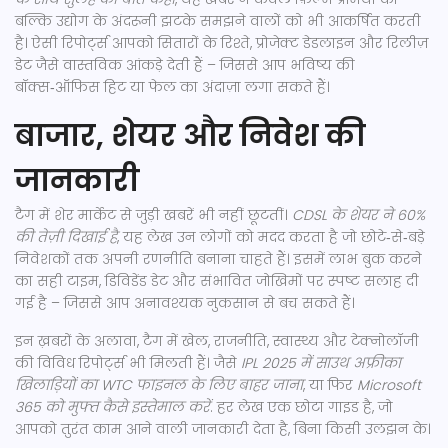
बल्कि उद्योग के अंदरूनी झटके समझने वालों को भी आकर्षित करती
है। ऐसी रिपोर्ट्स आपको सितारों के रिश्ते, प्रोजेक्ट डेडलाइन और रिलीज़
डेट जैसे वास्तविक आंकड़े देती हैं – जिससे आप भविष्य की
बॉक्स‑ऑफिस हिट या फेल का अंदाज़ा लगा सकते हैं।
बाजार, शेयर और निवेश की
जानकारी
टैग में शेर मार्केट से जुड़ी खबरें भी नहीं छूटतीं।
CDSL के शेयर ने 60%
की तेज़ी दिखाई है
, यह लेख उन लोगों को मदद करता है जो छोटे‑से‑बड़े
निवेशकों तक अपनी रणनीति बनाना चाहते हैं। इसमें लाभ बुक करने
का सही टाइम, डिविडेंड डेट और संभावित जोखिमों पर स्पष्ट सलाह दी
गई है – जिससे आप अनावश्यक नुकसान से बच सकते हैं।
इन ख़बरों के अलावा, टैग में खेल, राजनीति, स्वास्थ्य और टेक्नोलॉजी
की विविध रिपोर्ट्स भी मिलती हैं। जैसे
IPL 2025 में साउथ अफ्रीका
खिलाड़ियों का WTC फाइनल के लिए बाहर जाना
, या फिर
Microsoft
365 को मुफ्त कैसे इस्तेमाल करें
. हर लेख एक छोटा गाइड है, जो
आपको तुरंत काम आने वाली जानकारी देता है, बिना किसी उलझन के।