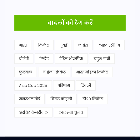
बादलों को टैग करें
भारत
क्रिकेट
मुंबई
कांग्रेस
लाइव स्ट्रीमिंग
बीजेपी
इंग्लैंड
पेरिस ओलंपिक
राहुल गांधी
फुटबॉल
महिला क्रिकेट
भारत महिला क्रिकेट
Asia Cup 2025
परिणाम
दिल्ली
राजस्थान बोर्ड
विराट कोहली
टी20 क्रिकेट
अरविंद केजरीवाल
लोकसभा चुनाव