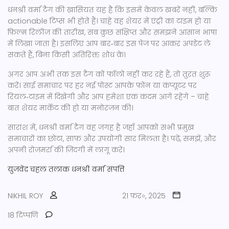
धनश्री वर्मा टैग की ख़ासियत यह है कि इसमें केवल खबरें नहीं, बल्कि
actionable टिप्स भी होते हैं। चाहे वह शेयर में एंट्री का टाइम हो या
फ़िल्म रिलीज़ की तारीख, सब कुछ संक्षिप्त और समझने आसान भाषा
में लिखा जाता है। इसलिए आप बार‑बार इस पेज पर आकर अपडेट ले
सकते हैं, बिना किसी अतिरिक्त शोध के।
अगर आप अभी तक इस टैग को फॉलो नहीं कर रहे हैं, तो तुरंत शुरू
करें। साई समाचार पर हर नई पोस्ट आपके फ़ोन या कंप्यूटर पर
रियल‑टाइम में दिखेगी और आप हमेशा एक कदम आगे रहेंगे – चाहे
बात शेयर मार्केट की हो या मनोरंजन की।
सारांश में, धनश्री वर्मा टैग वह जगह है जहाँ आपको सभी प्रमुख
समाचारों का छोटा, साफ़ और उपयोगी सार मिलता है। पढ़ें, समझें, और
अपनी रोज़मर्रा की ज़िंदगी में लागू करें।
युजवेंद्र चहल
तलाक
धनश्री वर्मा
संपत्ति
NIKHIL ROY
21 फ़र॰, 2025
18 टिप्पणि