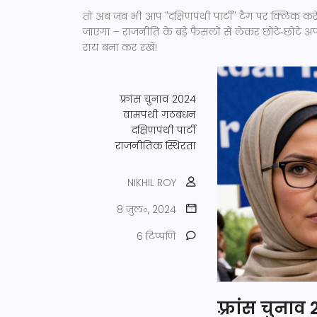
तो अब जब भी आप "दक्षिणपंथी पार्टी" टैग पर क्लिक 
जाएगा – राजनीति के बड़े फैसलों से लेकर छोटे‑छोटे अ
राय बना कर रखें!
फ़्रांस चुनाव 2024
वामपंथी गठबंधन
दक्षिणपंथी पार्टी
राजनीतिक स्थिरता
NIKHIL ROY
8 जुल॰, 2024
6 टिप्पणि
फ़्रांस चुनाव