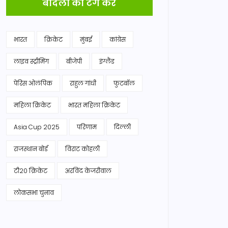
बादलों को टैग करें
भारत
क्रिकेट
मुंबई
कांग्रेस
लाइव स्ट्रीमिंग
बीजेपी
इंग्लैंड
पेरिस ओलंपिक
राहुल गांधी
फुटबॉल
महिला क्रिकेट
भारत महिला क्रिकेट
Asia Cup 2025
परिणाम
दिल्ली
राजस्थान बोर्ड
विराट कोहली
टी20 क्रिकेट
अरविंद केजरीवाल
लोकसभा चुनाव