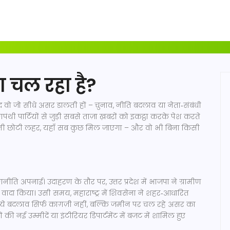
या चल रहा है?
द वो जो सीधे असर डालती हों – चुनाव, नीति बदलाव या नेता‑संबंधी
थी पार्टियों से जुड़ी सबसे ताज़ा ख़बरों को इकट्ठा करके पेश करते
य में उठती छोटी लहर, यहाँ सब कुछ मिल जाएगा – और वो भी बिना किसी
नीति अपनाई। उदाहरण के तौर पर, उत्तर प्रदेश में भाजपा ने ग्रामीण
ा वादा किया। उसी समय, महाराष्ट्र में शिवसेना ने शहर‑आधारित
 ये बदलाव सिर्फ काग़ज़ी नहीं, बल्कि जमीन पर चल रहे असर का
ं की नई उम्मीदें या इंटीरियर डिपार्टमेंट में बजट में शामिल हुए