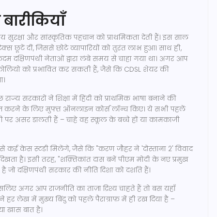
ी बारीकियाँ
ट्रीय सुरक्षा और सांस्कृतिक पहचान को प्राथमिकता देती हैं। इस साल
स छूटें दीं, जिससे छोटे व्यापारियों को तुरंत लाभ हुआ। साथ ही,
कदम दक्षिणपंथी नेताओं द्वारा लंबे समय से चाहा गया था। अगर आप
ोर्टफोलियो को प्रभावित कर सकती हैं, जैसे कि CDSL शेयर की
ा।
छ राज्य सरकारों ने शिक्षा में हिंदी को प्राथमिक भाषा बनाने की
़ करने के लिए मुफ्त ऑनलाइन कोर्स लॉन्च किए। ये सभी पहलें
ी पर असर डालती हैं – चाहे वह स्कूल के बच्चे हों या कामकाजी
से कई केस स्टडी मिलेंगे, जैसे कि "करण जौहर ने 'दोस्ताना 2' विवाद
िखता है। इसी तरह, "शक़्तिकांत दास बनें पीएम मोदी के नए प्रमुख
जो दक्षिणपंथी सरकार की नीति दिशा को दर्शाते हैं।
सलिए अगर आप राजनीति का ताज़ा द्रिश्य चाहते हैं तो बस यहाँ
ेख में मुख्य बिंदु को पहले पैराग्राफ़ में ही रख दिया है –
ा खास बात है।