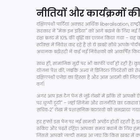
नीतियों और कार्यक्रमों क
दक्षिणपंथी पार्टियां अक्सर आर्थिक liberalisation, राष्
सरकार ने "मेक इन इंडिया" को आगे बढ़ाने के लिए नई टैक्
रक्षा बजट में 10% की वृद्धि का एलान किया गया – यह 
स्टॉक्स में निवेश कर रहे हैं तो ये खबरें सीधे आपके प
अचानक बढ़ोतरी ने कई नई निवेशकों को आकर्षित किय
साथ ही, सामाजिक मुद्दों पर भी काफी चर्चा हो रही है। कु
योजना पेश की, जबकि अन्य ने डिजिटल लिटरेसी को तेज
दक्षिणपंथी एजेंडा का हिस्सा हैं और आम आदमी की जिंदग
वर्ग।
अगर आप इस टैग पेज से जुड़े लेखों में झाँके तो आपको ऐ
पर चुप्पी टूटी" – जहाँ सिनेमा और राजनीति का टकराव द
सचिव‑2" लेख में प्रशासनिक बदलावों को समझाया गया है 
हर हफ्ते इस पेज पर नई सामग्री अपडेट होती रहती है, इ
रुकिए और पढ़ते रहिए। आपका समय बचाने के लिए हमने हर ल
जिससे आपको जल्दी समझ आ जाए कि किस खबर में क्य