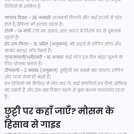
तिथियों में शामिल हैं:
गणतंत्र दिवस – 26 जनवरी
: राजधानी दिल्ली और कई राज्यों में परेड
होते हैं, ट्रैफ़िक भी हल्का रहता है।
होली – 14 मार्च
: रंगों का उत्सव, उत्तर भारत में विशेष रूप से धूमधाम
रहती है।
ईद‑उल‑फितर – 15 अप्रैल (अनुमान)
: बड़े शहरों में शॉपिंग मॉल और
बाजार भरपूर भीड़ देखते हैं।
गुज़रनावली/धर्मेंद्रवारी – 10 अगस्त
: कई लोग इस दिन बाहर घूमने के
लिए योजना बनाते हैं।
दीपावली – 2 नवंबर (अनुमान)
: छुट्टियों का सबसे बड़ा कारण, शॉपिंग
और यात्रा दोनों ही बढ़ते हैं।
इन तिथियों को कैलेंडर में नोट कर लें; कई कंपनियाँ इन दिनों ऑफिस
बंद रखती हैं और ट्रेन‑बस टिकट पहले से बुक करना फायदेमंद रहता
है।
छुट्टी पर कहाँ जाएँ? मौसम के
हिसाब से गाइड