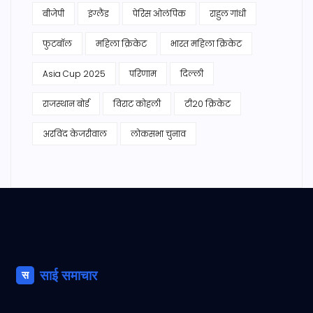
बीजेपी
इंग्लैंड
पेरिस ओलंपिक
राहुल गांधी
फुटबॉल
महिला क्रिकेट
भारत महिला क्रिकेट
Asia Cup 2025
परिणाम
दिल्ली
राजस्थान बोर्ड
विराट कोहली
टी20 क्रिकेट
अरविंद केजरीवाल
लोकसभा चुनाव