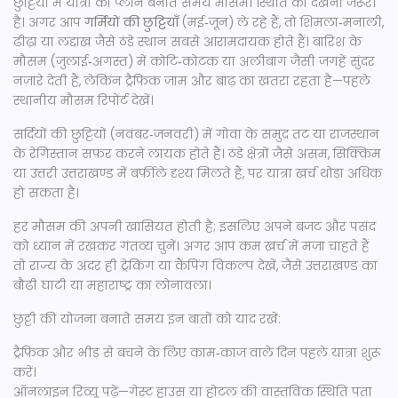
छुट्टियों में यात्रा का प्लान बनाते समय मौसमी स्थिति को देखना जरूरी
है। अगर आप
गर्मियों की छुट्टियाँ
(मई‑जून) ले रहे हैं, तो शिमला‑मनाली,
ढीढ़ा या लद्दाख जैसे ठंडे स्थान सबसे आरामदायक होते हैं। बारिश के
मौसम (जुलाई‑अगस्त) में कोटि‑कोटक या अलीबाग जैसी जगहें सुंदर
नज़ारे देती हैं, लेकिन ट्रैफ़िक जाम और बाढ़ का खतरा रहता है—पहले
स्थानीय मौसम रिपोर्ट देखें।
सर्दियों की छुट्टियों (नवंबर‑जनवरी) में गोवा के समुद्र तट या राजस्थान
के रेगिस्तान सफ़र करने लायक होते हैं। ठंडे क्षेत्रों जैसे असम, सिक्किम
या उत्तरी उत्तराखण्ड में बर्फ़ीले दृश्य मिलते हैं, पर यात्रा खर्च थोड़ा अधिक
हो सकता है।
हर मौसम की अपनी खासियत होती है; इसलिए अपने बजट और पसंद
को ध्यान में रखकर गंतव्य चुनें। अगर आप कम खर्च में मज़ा चाहते हैं
तो राज्य के अंदर ही ट्रेकिंग या कैंपिंग विकल्प देखें, जैसे उत्तराखण्ड का
बौढ़ी घाटी या महाराष्ट्र का लोनावला।
छुट्टी की योजना बनाते समय इन बातों को याद रखें:
ट्रैफ़िक और भीड़ से बचने के लिए काम‑काज वाले दिन पहले यात्रा शुरू
करें।
ऑनलाइन रिव्यू पढ़ें—गेस्ट हाउस या होटल की वास्तविक स्थिति पता