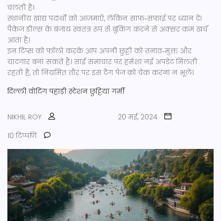
चलती है।
स्थानीय खाद्य पदार्थों को आज़माएँ, लेकिन साफ‑सफ़ाई पर ध्यान दें।
पैकेज डील्स के बजाय स्वतंत्र रूप से बुकिंग करने से अक्सर कम खर्च
आता है।
इन टिप्स को फॉलो करके आप अपनी छुट्टी को तनाव‑मुक्त और
यादगार बना सकते हैं। साई समाचार पर हमेशा नई अपडेट मिलती
रहती है, तो नियमित तौर पर इस टैग पेज को चेक करना न भूलें।
दिल्ली
वोटिंग
पहाड़ी स्टेशन
छुट्टियां
गर्मी
NIKHIL ROY
20 मई, 2024
10 टिप्पणि