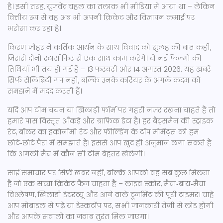
है। इसी तरह, युजवेंद्र चहल का तलाक भी मीडिया में आया था – लेकिन
वित्तीय रूप से वह अब भी अपनी क्रिकेट और विज्ञापन कमाई पर
भरोसा कर रहा है।
किरण जौहर ने कर्तिक आर्यन के साथ विवाद को सुलह की बात कही,
जिससे दोनों स्टार्स फिर से एक साथ काम करेंगे। दो नई फ़िल्मों की
तिथियाँ भी तय हो गई हैं – 13 फरवरी और 14 अगस्त 2026. यह खबरें
सिर्फ़ सेलिब्रिटी गप नहीं, बल्कि उनके करियर के अगले कदम को
समझने में मदद करती हैं।
यदि आप टीम चयन या खिलाड़ी फॉर्म पर गहरी नज़र रखना चाहते हैं तो
हमारे पास विस्तृत आँकड़े और ग्राफ़िक डेटा है। हर बैट्समैन की स्ट्राइक
रेट, बॉलर का इकोनॉमी रेट और फील्डिंग के टॉप मोमेंट्स को हम
छोटे‑छोटे पैरा में समझाते हैं। इससे आप खुद ही अनुमान लगा सकते हैं
कि अगली मैच में कौन सी टीम बेहतर खेलेगी।
साई समाचार पर सिर्फ़ ख़बर नहीं, बल्कि आपको वह सब कुछ मिलता
है जो एक सच्चा क्रिकेट फैन चाहता है – लाइव स्कोर, मैचा‑बाय‑मैचा
विश्लेषण, खिलाड़ी इंटरव्यू और आने वाले टूर्नामेंट की पूरी टाइमर। चाहे
आप मोबाइल से पढ़ें या डेस्कटॉप पर, सभी जानकारी तेज़ी से लोड होगी
और आपके सवालों का जवाब तुरंत मिल जाएगा।