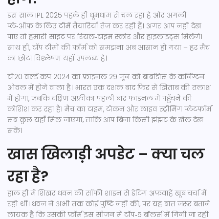
इस साल IPL 2025 पहले ही धूमधाम से चल रहा है और अगली
प्ले‑ऑफ़ के लिए टीमें तैयारियाँ तेज कर रही हैं। अगर आप नहीं देख
पाए तो हमारी साइट पर रियल‑टाइम स्कोर और हाइलाइट्स मिलेंगे।
साथ ही, टॉप टीमों की फॉर्म को समझना अब आसान हो गया – हर मैच
का छोटा विश्लेषण यहाँ उपलब्ध है।
टी20 वर्ल्ड कप 2024 का फ़ाइनल 29 जून को बार्बाडोस के कर्निंग्टन
ओवल में होने वाला है। भारत एक दशक बाद फिर से खिताब की तलाश
में होगा, जबकि दक्षिण अफ्रीका पहली बार फाइनल में पहुँचने की
कोशिश कर रहा है। मैच का टाइम, टोकन और लाइव स्ट्रीमिंग प्लेटफ़ॉर्म
सब कुछ यहाँ मिल जाएगा, ताकि आप बिना किसी झंझट के खेल देख
सकें।
खास खिलाड़ी अपडेट – क्या चल
रहा है?
हाल ही में शिखर धवन की सॉफी शाइन से डेटिंग अफ़वाहें खूब चर्चा में
रही थीं। धवन ने अभी तक कोई पुष्टि नहीं की, पर यह बात जरूर बताने
लायक है कि उसकी फ़ॉर्म इस सीज़न में टॉप‑5 बॉलर्स में गिनी जा रही