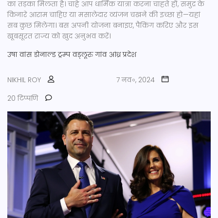
का तड़का मिलता है। चाहे आप धार्मिक यात्रा करना चाहते हों, समुद्र के
किनारे आराम चाहिए या मसालेदार व्यंजन चखने की इच्छा हो—यहां
सब कुछ मिलेगा। बस अपनी योजना बनाइए, पैकिंग करिए और इस
खूबसूरत राज्य को खुद अनुभव करें।
उषा वांस
डोनाल्ड ट्रम्प
वड्लूरु गांव
आंध्र प्रदेश
NIKHIL ROY
7 नव॰, 2024
20 टिप्पणि