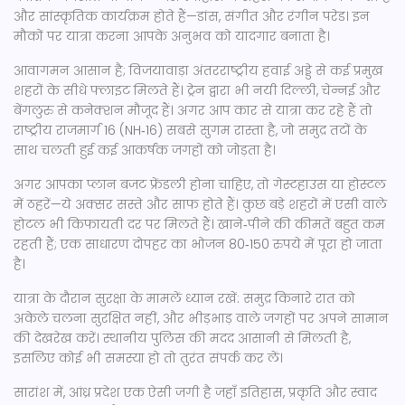
और सांस्कृतिक कार्यक्रम होते हैं—डांस, संगीत और रंगीन परेड। इन
मौकों पर यात्रा करना आपके अनुभव को यादगार बनाता है।
आवागमन आसान है; विजयावाड़ा अंतरराष्ट्रीय हवाई अड्डे से कई प्रमुख
शहरों के सीधे फ्लाइट मिलते हैं। ट्रेन द्वारा भी नयी दिल्ली, चेन्नई और
बेंगलुरु से कनेक्शन मौजूद हैं। अगर आप कार से यात्रा कर रहे हैं तो
राष्ट्रीय राजमार्ग 16 (NH‑16) सबसे सुगम रास्ता है, जो समुद्र तटों के
साथ चलती हुई कई आकर्षक जगहों को जोड़ता है।
अगर आपका प्लान बजट फ्रेंडली होना चाहिए, तो गेस्टहाउस या होस्टल
में ठहरें—ये अक्सर सस्ते और साफ होते हैं। कुछ बड़े शहरों में एसी वाले
होटल भी किफायती दर पर मिलते हैं। खाने‑पीने की कीमतें बहुत कम
रहती हैं; एक साधारण दोपहर का भोजन 80‑150 रुपये में पूरा हो जाता
है।
यात्रा के दौरान सुरक्षा के मामलें ध्यान रखें: समुद्र किनारे रात को
अकेले चलना सुरक्षित नहीं, और भीड़भाड़ वाले जगहों पर अपने सामान
की देखरेख करें। स्थानीय पुलिस की मदद आसानी से मिलती है,
इसलिए कोई भी समस्या हो तो तुरंत संपर्क कर लें।
सारांश में, आंध्र प्रदेश एक ऐसी जगी है जहाँ इतिहास, प्रकृति और स्वाद