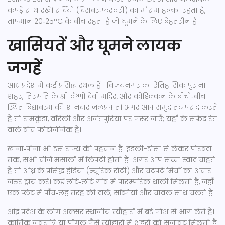
कपड़े साथ रखें। सर्दियों (दिसंबर‑फरवरी) का मौसम हल्का रहता है,
तापमान 20‑25°C के बीच रहता है जो घूमने के लिए बेहतरीन है।
खासियतें और घूमने लायक
जगहें
आंध्र प्रदेश में कई प्रसिद्ध स्थल हैं—विजयनगर का ऐतिहासिक पुराना
शहर, तिरुपति के श्री वैष्णो देवी मंदिर, और कोडिक्कन के बीचों‑बीच
स्थित बिंद्याबरम की शानदार जलप्रपात। अगर आप समुद्र तट पसंद करते
हैं तो रामकुंडा, वॉरेली और अनंतपुरिया पर जरूर जाएँ; यहाँ के सफ़ेद रेत
वाले बीच फोटोजेनिक हैं।
खाना‑पीना भी इस राज्य की पहचान है। इडली-डोसा से लेकर पोरबदा
तक, सभी चीजें मसालों में लिपटी होती हैं। अगर आप सच्चा स्वाद चाहते
हैं तो आंध्र के प्रसिद्ध हंडिया (न्यूरिक रोटी) और चटपटे मिर्ची का अचार
ज़रूर ट्राय करें। कई छोटे‑छोटे गांव में पारम्परिक थाली मिलती है, जहाँ
एक प्लेट में पाँच‑छह तरह की दालें, सब्जियां और चावल साथ चलते हैं।
आंद्र प्रदेश के लोग अक्सर स्थानीय त्यौहारों में बड़े जोश से भाग लेते हैं।
कार्तिक नवरात्रि या पोंगल जैसे त्योहारों में शहरों को सजावट मिलती है