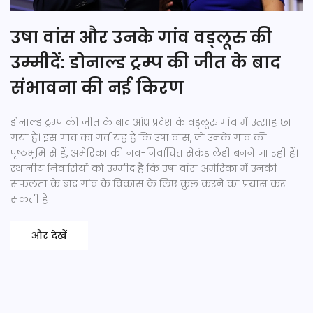
उषा वांस और उनके गांव वड्लूरु की
उम्मीदें: डोनाल्ड ट्रम्प की जीत के बाद
संभावना की नई किरण
डोनाल्ड ट्रम्प की जीत के बाद आंध्र प्रदेश के वड्लूरु गांव में उत्साह छा
गया है। इस गांव का गर्व यह है कि उषा वांस, जो उनके गांव की
पृष्ठभूमि से हैं, अमेरिका की नव-निर्वाचित सेकंड लेडी बनने जा रही हैं।
स्थानीय निवासियों को उम्मीद है कि उषा वांस अमेरिका में उनकी
सफलता के बाद गांव के विकास के लिए कुछ करने का प्रयास कर
सकती हैं।
और देखें