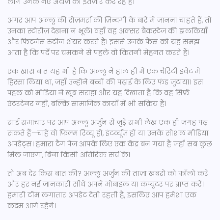
लोग उनके नए अंदाज़ का इंतज़ार कर रहे हैं।
अगर आप अल्लू की रोज़मर्रा की ज़िन्दगी के बारे में जानना चाहते हैं, तो
उनका स्टोरीज़ देखना न भूलें। वहाँ वह अक्सर बैकस्टेज की झलकियाँ
और फिटनेस रूटीन शेयर करते हैं। इससे उनके फैंस को यह समझ
आता है कि पर्दे पर चमकने से पहले वो कितनी मेहनत करते हैं।
एक खास बात यह भी है कि अल्लू ने हाल ही में एक चैरिटी इवेंट में
हिस्सा लिया था, जहाँ उन्होंने बच्चों की पढ़ाई के लिए फंड जुटाया। इस
पहल को मीडिया ने खूब सराहा और यह दिखाता है कि वह सिर्फ़
एंटरटेनर नहीं, बल्कि सामाजिक कार्यों में भी सक्रिय हैं।
साई समाचार पर आप अल्लू अर्जुन से जुड़े सभी लेख एक ही जगह पढ़
सकते हैं—चाहे वो फ़िल्म रिव्यू हों, इंटर्व्यूज़ हों या उनके सोशल मीडिया
अपडेट्स। हमारा टैग पेज आपके लिए एक केंद्र बन गया है जहाँ सब कुछ
मिल जाएगा, बिना किसी अतिरिक्त सर्च के।
तो अब देर किस बात की? अल्लू अर्जुन की ताज़ा खबरों को फ़ॉलो करें
और हर नई जानकारी सीधे अपने मोबाइल या कंप्यूटर पर प्राप्त करें।
हमारी टीम लगातार अपडेट देती रहती है, इसलिए आप हमेशा एक
कदम आगे रहेंगे।