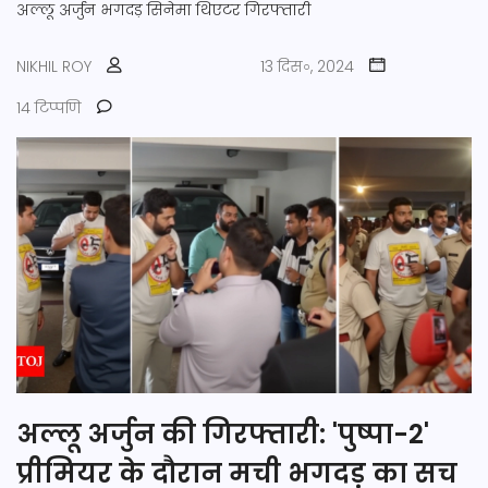
अल्लू अर्जुन
भगदड़
सिनेमा थिएटर
गिरफ्तारी
NIKHIL ROY
13 दिस॰, 2024
14 टिप्पणि
अल्लू अर्जुन की गिरफ्तारी: 'पुष्पा-2'
प्रीमियर के दौरान मची भगदड़ का सच