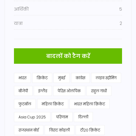
आर्थिकी
5
यात्रा
2
बादलों को टैग करें
भारत
क्रिकेट
मुंबई
कांग्रेस
लाइव स्ट्रीमिंग
बीजेपी
इंग्लैंड
पेरिस ओलंपिक
राहुल गांधी
फुटबॉल
महिला क्रिकेट
भारत महिला क्रिकेट
Asia Cup 2025
परिणाम
दिल्ली
राजस्थान बोर्ड
विराट कोहली
टी20 क्रिकेट