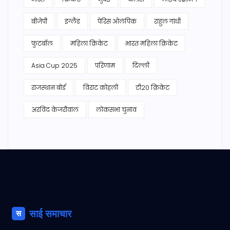
बीजेपी
इंग्लैंड
पेरिस ओलंपिक
राहुल गांधी
फुटबॉल
महिला क्रिकेट
भारत महिला क्रिकेट
Asia Cup 2025
परिणाम
दिल्ली
राजस्थान बोर्ड
विराट कोहली
टी20 क्रिकेट
अरविंद केजरीवाल
लोकसभा चुनाव