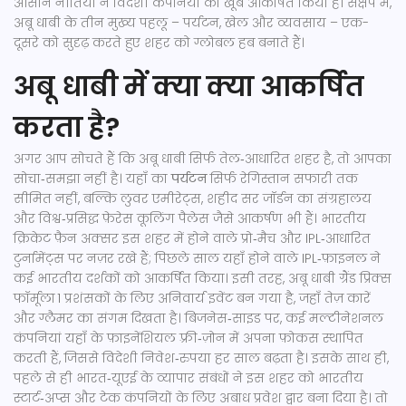
आसान नीतियों ने विदेशी कंपनियों को खूब आकर्षित किया है। संक्षेप में,
अबू धाबी के तीन मुख्य पहलू – पर्यटन, खेल और व्यवसाय – एक-
दूसरे को सुदृढ़ करते हुए शहर को ग्लोबल हब बनाते हैं।
अबू धाबी में क्या क्या आकर्षित
करता है?
अगर आप सोचते हैं कि अबू धाबी सिर्फ तेल‑आधारित शहर है, तो आपका
सोचा‑समझा नहीं है। यहाँ का
पर्यटन
सिर्फ रेगिस्तान सफारी तक
सीमित नहीं, बल्कि लुवर एमीरेट्स, शहीद सर जॉर्डन का संग्रहालय
और विश्व‑प्रसिद्ध फ़ेरेस कूलिंग पैलेस जैसे आकर्षण भी हैं। भारतीय
क्रिकेट फ़ैन अक्सर इस शहर में होने वाले प्रो‑मैच और IPL‑आधारित
टुर्नामेंट्स पर नज़र रखे हैं; पिछले साल यहाँ होने वाले IPL‑फ़ाइनल ने
कई भारतीय दर्शकों को आकर्षित किया। इसी तरह, अबू धाबी ग्रैंड प्रिक्स
फॉर्मूला 1 प्रशंसकों के लिए अनिवार्य इवेंट बन गया है, जहाँ तेज़ कारें
और ग्लैमर का संगम दिखता है। बिजनेस‑साइड पर, कई मल्टीनेशनल
कंपनियां यहाँ के फ़ाइनेंशियल फ़्री‑ज़ोन में अपना फ़ोकस स्थापित
करती हैं, जिससे विदेशी निवेश‑रुपया हर साल बढ़ता है। इसके साथ ही,
पहले से ही भारत‑यूएई के व्यापार संबंधों ने इस शहर को भारतीय
स्टार्ट‑अप्स और टेक कंपनियों के लिए अबाध प्रवेश द्वार बना दिया है। तो