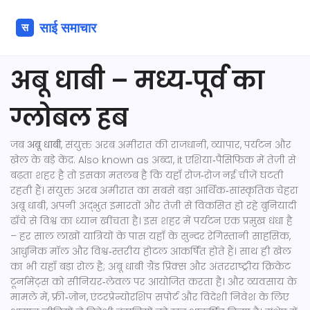
अबू धाबी – मध्य‑पूर्व का
ग्लोबल हब
जब
अबू धाबी
,
संयुक्त अरब अमीरात की राजधानी, व्यापार, पर्यटन और
खेल के बड़े केंद्र
. Also known as
अब्दा
, it
एशिया‑पैसिफिक में तेज़ी से
बढ़ता शहर है
तो इसका मतलब है कि यहाँ रोज‑रोज नई चीज़ें घटती
रहती हैं।
संयुक्त अरब अमीरात
का सबसे बड़ा आर्थिक‑सांस्कृतिक चेहरा
अबू धाबी, अपनी अद्भुत इमारतों और तेज़ी से विकसित हो रहे बुनियादी
ढाँचे से विश्व का ध्यान खींचता है। इस शहर में
पर्यटन
एक प्रमुख धंधा है
– हर साल लाखों यात्रियों के पास यहाँ के सुन्दर रेगिस्तानी साहसिक,
आधुनिक मॉल और विश्व‑स्तरीय होटल आकर्षित होते हैं। साथ ही
खेल
का भी यहाँ बड़ा रोल है; अबू धाबी ग्रैंड प्रिक्स और अंतरराष्ट्रीय क्रिकेट
टूर्नामेंट्स को सीनियर‑लेवल पर आयोजित करता है। और
व्यवसाय
के
मामले में, फ्री‑ज़ोन, एंटरप्रेन्योरशिप सपोर्ट और विदेशी निवेश के लिए