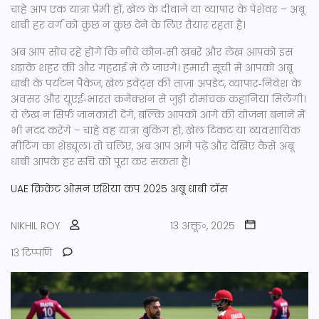
चाहे आप एक यात्रा प्रेमी हों, खेल के दीवाने या व्यापार के पेशेवर – अबू
धाबी हर वर्ग को कुछ न कुछ देने के लिए तैयार रहता है।
अब आप सोच रहे होंगे कि नीचे कौन‑सी खबरें और लेख आपको इस
धड़ाके शहर की और गहराई में ले जाएंगे। हमारी सूची में आपको अबू
धाबी के पर्यटन पैकेज, खेल इवेंट्स की ताज़ा अपडेट, व्यापार‑निवेश के
अवसर और यूएई‑भारत कनेक्शन से जुड़ी रोमांचक कहानियां मिलेंगी।
ये लेख न सिर्फ जानकारी देंगे, बल्कि आपको आगे की योजना बनाने में
भी मदद करेंगे – चाहे वह यात्रा बुकिंग हो, खेल टिकट या व्यवसायिक
मीटिंग का शेड्यूल। तो चलिए, अब आप आगे पढ़ें और देखिए कैसे अबू
धाबी आपके हर रुचि को पूरा कर सकता है।
UAE क्रिकेट
ओमन
एशिया कप 2025
अबू धाबी
टॉस
NIKHIL ROY
13 अक्तू॰, 2025
13 टिप्पणि