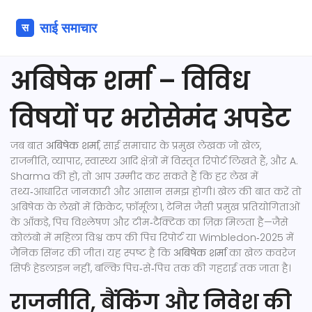
अबिषेक शर्मा – विविध
विषयों पर भरोसेमंद अपडेट
जब बात
अबिषेक शर्मा
,
साई समाचार के प्रमुख लेखक जो खेल,
राजनीति, व्यापार, स्वास्थ्य आदि क्षेत्रों में विस्तृत रिपोर्ट लिखते हैं
, और
A.
Sharma
की हो, तो आप उम्मीद कर सकते हैं कि हर लेख में
तथ्य‑आधारित जानकारी और आसान समझ होगी।
खेल
की बात करें तो
अबिषेक के लेखों में क्रिकेट, फ़ॉर्मूला 1, टेनिस जैसी प्रमुख प्रतियोगिताओं
के आँकड़े, पिच विश्लेषण और टीम‑टैक्टिक का ज़िक्र मिलता है—जैसे
कोलंबो में महिला विश्व कप की पिच रिपोर्ट या Wimbledon‑2025 में
जैनिक सिंनर की जीत। यह स्पष्ट है कि
अबिषेक शर्मा
का खेल कवरेज
सिर्फ हेडलाइन नहीं, बल्कि पिच‑से‑पिच तक की गहराई तक जाता है।
राजनीति, बैंकिंग और निवेश की