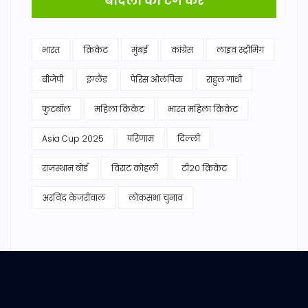
बादलों को टैग करें
भारत
क्रिकेट
मुंबई
कांग्रेस
लाइव स्ट्रीमिंग
बीजेपी
इंग्लैंड
पेरिस ओलंपिक
राहुल गांधी
फुटबॉल
महिला क्रिकेट
भारत महिला क्रिकेट
Asia Cup 2025
परिणाम
दिल्ली
राजस्थान बोर्ड
विराट कोहली
टी20 क्रिकेट
अरविंद केजरीवाल
लोकसभा चुनाव