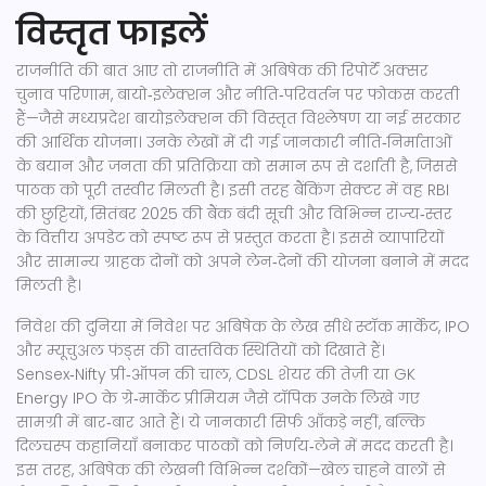
विस्तृत फाइलें
राजनीति की बात आए तो
राजनीति
में अबिषेक की रिपोर्टें अक्सर
चुनाव परिणाम, बायो‑इलेक्शन और नीति‑परिवर्तन पर फोकस करती
हैं—जैसे मध्यप्रदेश बायोइलेक्शन की विस्तृत विश्लेषण या नई सरकार
की आर्थिक योजना। उनके लेखों में दी गई जानकारी नीति‑निर्माताओं
के बयान और जनता की प्रतिक्रिया को समान रूप से दर्शाती है, जिससे
पाठक को पूरी तस्वीर मिलती है। इसी तरह
बैंकिंग
सेक्टर में वह RBI
की छुट्टियों, सितंबर 2025 की बैंक बंदी सूची और विभिन्न राज्य‑स्तर
के वित्तीय अपडेट को स्पष्ट रूप से प्रस्तुत करता है। इससे व्यापारियों
और सामान्य ग्राहक दोनों को अपने लेन‑देनों की योजना बनाने में मदद
मिलती है।
निवेश की दुनिया में
निवेश
पर अबिषेक के लेख सीधे स्टॉक मार्केट, IPO
और म्यूचुअल फंड्स की वास्तविक स्थितियों को दिखाते हैं।
Sensex‑Nifty प्री‑ऑपन की चाल, CDSL शेयर की तेज़ी या GK
Energy IPO के ग्रे‑मार्केट प्रीमियम जैसे टॉपिक उनके लिखे गए
सामग्री में बार‑बार आते हैं। ये जानकारी सिर्फ आँकड़े नहीं, बल्कि
दिलचस्प कहानियाँ बनाकर पाठकों को निर्णय‑लेने में मदद करती है।
इस तरह, अबिषेक की लेखनी विभिन्न दर्शकों—खेल चाहने वालों से