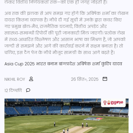
लेकर वित्तीय निर्णयकर्ता तक—को एक ही जगह जोड़ती है।
अब तक की झलक से आप समझ गए होंगे कि
अबिषेक शर्मा
का लेखन
दायरा कितना व्यापक है। नीचे दी गई सूची में उनके द्वारा कवर किए
गए प्रमुख खेल‑मैच, राजनैतिक घटनाएँ, वित्तीय अपडेट और
स्वास्थ्य‑सम्बन्धी रिपोर्टों की पूरी जानकारी मिल जाएगी। प्रत्येक लेख
में तथ्य‑आधारित विश्लेषण और आसान भाषा का मिश्रण है, जो आपको
जल्दी से समझने और आगे की कार्रवाई करने में सक्षम बनाता है। तो
चलिए, इस टैग पेज के नीचे मौजूद सामग्री के साथ आगे बढ़ते हैं।
Asia Cup 2025
भारत बनाम बांग्लादेश
अबिषेक शर्मा
कुंदिप यादव
NIKHIL ROY
26 सित॰, 2025
12 टिप्पणि