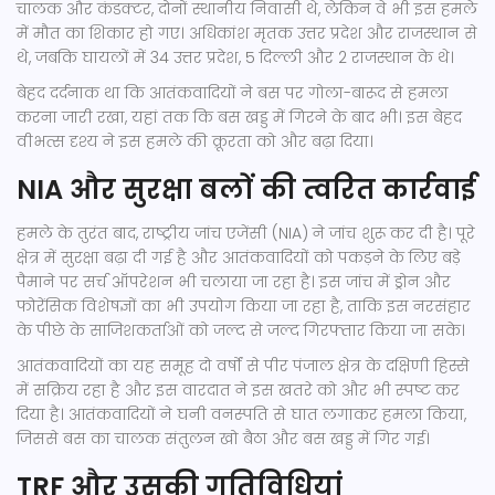
चालक और कंडक्टर, दोनों स्थानीय निवासी थे, लेकिन वे भी इस हमले
में मौत का शिकार हो गए। अधिकांश मृतक उत्तर प्रदेश और राजस्थान से
थे, जबकि घायलों में 34 उत्तर प्रदेश, 5 दिल्ली और 2 राजस्थान के थे।
बेहद दर्दनाक था कि आतंकवादियों ने बस पर गोला-बारूद से हमला
करना जारी रखा, यहां तक कि बस खड्ड में गिरने के बाद भी। इस बेहद
वीभत्स दृश्य ने इस हमले की क्रूरता को और बढ़ा दिया।
NIA और सुरक्षा बलों की त्वरित कार्रवाई
हमले के तुरंत बाद, राष्ट्रीय जांच एजेंसी (NIA) ने जांच शुरू कर दी है। पूरे
क्षेत्र में सुरक्षा बढ़ा दी गई है और आतंकवादियों को पकड़ने के लिए बड़े
पैमाने पर सर्च ऑपरेशन भी चलाया जा रहा है। इस जांच में ड्रोन और
फोरेंसिक विशेषज्ञों का भी उपयोग किया जा रहा है, ताकि इस नरसंहार
के पीछे के साजिशकर्ताओं को जल्द से जल्द गिरफ्तार किया जा सके।
आतंकवादियों का यह समूह दो वर्षों से पीर पंजाल क्षेत्र के दक्षिणी हिस्से
में सक्रिय रहा है और इस वारदात ने इस खतरे को और भी स्पष्ट कर
दिया है। आतंकवादियों ने घनी वनस्पति से घात लगाकर हमला किया,
जिससे बस का चालक संतुलन खो बैठा और बस खड्ड में गिर गई।
TRF और उसकी गतिविधियां