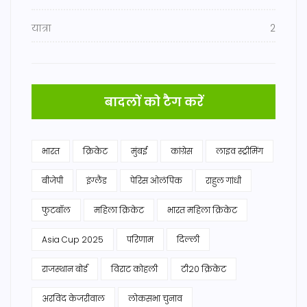
यात्रा
2
बादलों को टैग करें
भारत
क्रिकेट
मुंबई
कांग्रेस
लाइव स्ट्रीमिंग
बीजेपी
इंग्लैंड
पेरिस ओलंपिक
राहुल गांधी
फुटबॉल
महिला क्रिकेट
भारत महिला क्रिकेट
Asia Cup 2025
परिणाम
दिल्ली
राजस्थान बोर्ड
विराट कोहली
टी20 क्रिकेट
अरविंद केजरीवाल
लोकसभा चुनाव