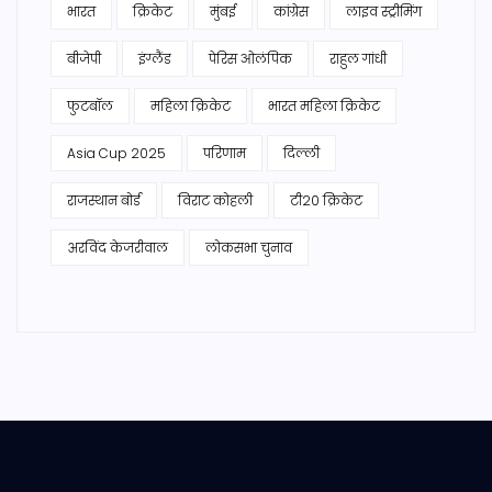
भारत
क्रिकेट
मुंबई
कांग्रेस
लाइव स्ट्रीमिंग
बीजेपी
इंग्लैंड
पेरिस ओलंपिक
राहुल गांधी
फुटबॉल
महिला क्रिकेट
भारत महिला क्रिकेट
Asia Cup 2025
परिणाम
दिल्ली
राजस्थान बोर्ड
विराट कोहली
टी20 क्रिकेट
अरविंद केजरीवाल
लोकसभा चुनाव