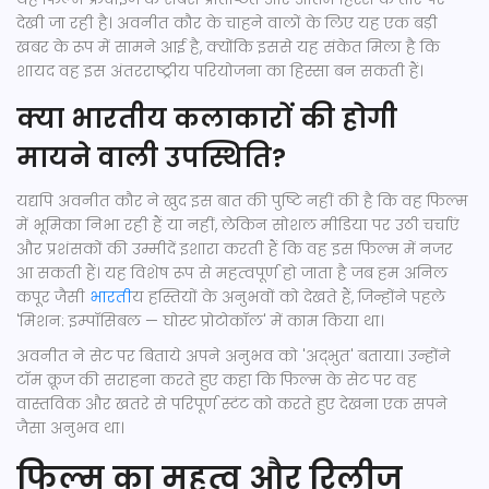
देखी जा रही है। अवनीत कौर के चाहने वालों के लिए यह एक बड़ी
खबर के रूप में सामने आई है, क्योंकि इससे यह संकेत मिला है कि
शायद वह इस अंतरराष्ट्रीय परियोजना का हिस्सा बन सकती हैं।
क्या भारतीय कलाकारों की होगी
मायने वाली उपस्थिति?
यद्यपि अवनीत कौर ने खुद इस बात की पुष्टि नहीं की है कि वह फिल्म
में भूमिका निभा रही हैं या नहीं, लेकिन सोशल मीडिया पर उठी चर्चाएं
और प्रशंसकों की उम्मीदें इशारा करती हैं कि वह इस फिल्म में नजर
आ सकती हैं। यह विशेष रूप से महत्वपूर्ण हो जाता है जब हम अनिल
कपूर जैसी
भारत
ीय हस्तियों के अनुभवों को देखते हैं, जिन्होंने पहले
'मिशन: इम्पॉसिबल — घोस्ट प्रोटोकॉल' में काम किया था।
अवनीत ने सेट पर बिताये अपने अनुभव को 'अद्भुत' बताया। उन्होंने
टॉम क्रूज की सराहना करते हुए कहा कि फिल्म के सेट पर वह
वास्तविक और खतरे से परिपूर्ण स्टंट को करते हुए देखना एक सपने
जैसा अनुभव था।
फिल्म का महत्व और रिलीज