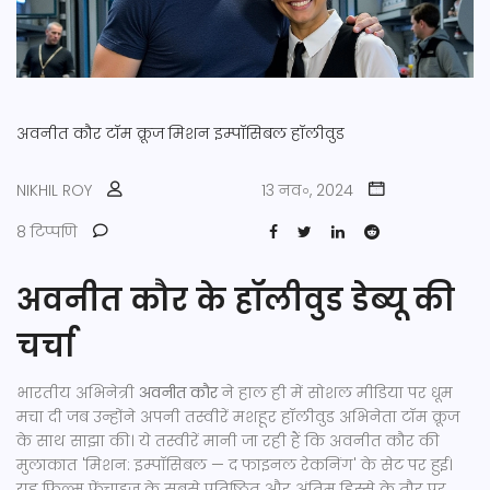
अवनीत कौर
टॉम क्रूज
मिशन इम्पॉसिबल
हॉलीवुड
NIKHIL ROY
13 नव॰, 2024
8 टिप्पणि
अवनीत कौर के हॉलीवुड डेब्यू की
चर्चा
भारतीय अभिनेत्री
अवनीत कौर
ने हाल ही में सोशल मीडिया पर धूम
मचा दी जब उन्होंने अपनी तस्वीरें मशहूर हॉलीवुड अभिनेता टॉम क्रूज
के साथ साझा की। ये तस्वीरें मानी जा रही हैं कि अवनीत कौर की
मुलाकात 'मिशन: इम्पॉसिबल — द फाइनल रेकनिंग' के सेट पर हुई।
यह फिल्म फ्रेंचाइज के सबसे प्रतिष्ठित और अंतिम हिस्से के तौर पर