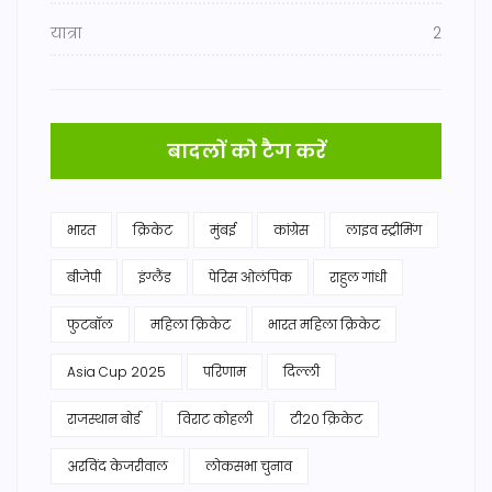
यात्रा
2
बादलों को टैग करें
भारत
क्रिकेट
मुंबई
कांग्रेस
लाइव स्ट्रीमिंग
बीजेपी
इंग्लैंड
पेरिस ओलंपिक
राहुल गांधी
फुटबॉल
महिला क्रिकेट
भारत महिला क्रिकेट
Asia Cup 2025
परिणाम
दिल्ली
राजस्थान बोर्ड
विराट कोहली
टी20 क्रिकेट
अरविंद केजरीवाल
लोकसभा चुनाव