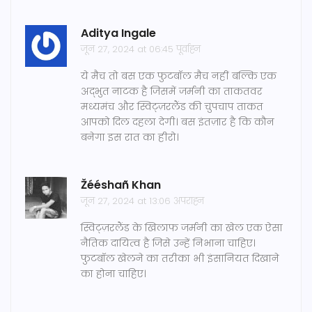
Aditya Ingale
जून 27, 2024 at 06:45 पूर्वाह्न
ये मैच तो बस एक फुटबॉल मैच नहीं बल्कि एक
अद्भुत नाटक है जिसमें जर्मनी का ताकतवर
मध्यमंच और स्विट्ज़रलैंड की चुपचाप ताकत
आपको दिल दहला देगी। बस इंतज़ार है कि कौन
बनेगा इस रात का हीरो।
Žééshañ Khan
जून 27, 2024 at 13:06 अपराह्न
स्विट्ज़रलैंड के खिलाफ जर्मनी का खेल एक ऐसा
नैतिक दायित्व है जिसे उन्हें निभाना चाहिए।
फुटबॉल खेलने का तरीका भी इंसानियत दिखाने
का होना चाहिए।