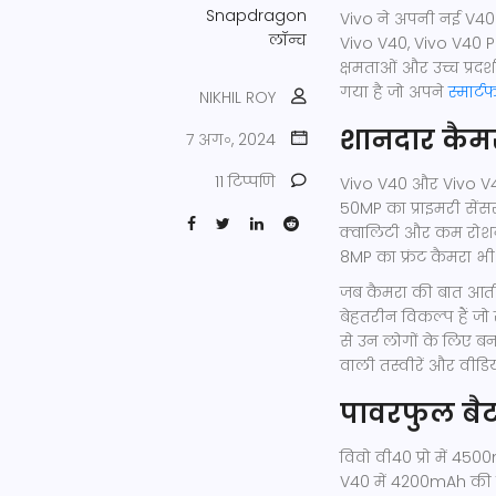
Snapdragon
Vivo ने अपनी नई V40 स
लॉन्च
Vivo V40, Vivo V40 P
क्षमताओं और उच्च प्रद
गया है जो अपने
स्मार्ट
NIKHIL ROY
शानदार कैम
7 अग॰, 2024
11 टिप्पणि
Vivo V40 और Vivo V40 
50MP का प्राइमरी सें
क्वालिटी और कम रोशनी
8MP का फ्रंट कैमरा भी 
जब कैमरा की बात आती 
बेहतरीन विकल्प हैं जो 
से उन लोगों के लिए बन
वाली तस्वीरें और वीडियो
पावरफुल बैट
विवो वी40 प्रो में 4500
V40 में 4200mAh की बैट