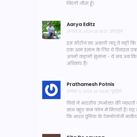
जिंदगी जीता हूँ।
Aarya Editz
अगस्त 9, 2024 at 16:07 अपराह्न
इस सीरीज का असली जादू ये नहीं कि 
एक आम इंसान के लिए ये डिवाइस एक नए 
अपनी कहानी सुनाना - ये सब अब किस
अधिकार है।
Prathamesh Potnis
अगस्त 11, 2024 at 09:40 पूर्वाह्न
विवो ने भारतीय उपभोक्ता की जरूरतों क
साथ बहुत कम फोन में मिलती हैं। यह स
कि भारत दुनिया के टेक्नोलॉजी मार्केट 