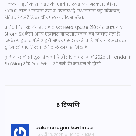
नकल गार्ड्स के साथ इसकी एडवेंचर स्टाइलिंग बरकरार है। नई
NX200 तीन आकर्षक रंगों में उपलब्ध है: एथलेटिक ब्लू मेटैलिक,
रेडिएंट रेड मेटैलिक, और पर्ल इग्नीयस ब्लैक।
प्रतियोगिता के क्षेत्र में, यह बाइक
Hero Xpulse 210
और Suzuki V-
Strom SX जैसी अन्य एडवेंचर मोटरसाइकिलों को टक्कर देती है।
इसके ग्राहक वर्ग में शहरी सफर पसंद करने वाले और आरामदायक
टूरिंग को प्राथमिकता देने वाले लोग शामिल हैं।
बुकिंग पहले ही शुरू हो चुकी है और डिलीवरी मार्च 2025 से Honda के
BigWing और Red Wing शो रूमों के माध्यम से होगी।
6 टिप्पणि
balamurugan kcetmca
फ़रवरी 15, 2025 at 16:50 अपराह्न