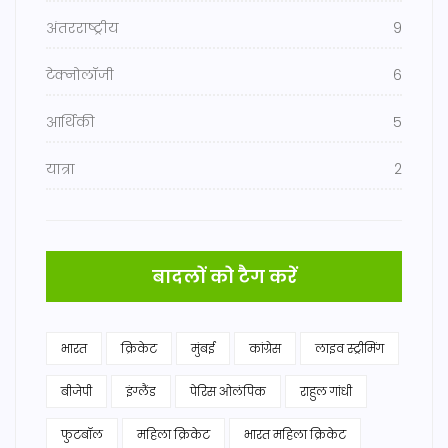
अंतरराष्ट्रीय
9
टेक्नोलॉजी
6
आर्थिकी
5
यात्रा
2
बादलों को टैग करें
भारत
क्रिकेट
मुंबई
कांग्रेस
लाइव स्ट्रीमिंग
बीजेपी
इंग्लैंड
पेरिस ओलंपिक
राहुल गांधी
फुटबॉल
महिला क्रिकेट
भारत महिला क्रिकेट