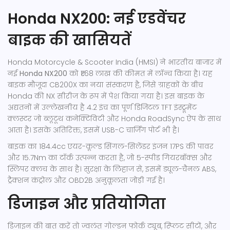
Honda NX200: नई एडवेंचर
बाइक की खासियतें
Honda Motorcycle & Scooter India (HMSI) ने भारतीय बाजार में
नई
Honda NX200
को ₹1.68 लाख की कीमत में लॉन्च किया है। यह
बाइक मौजूदा CB200X का नया संस्करण है, जिसे ग्राहकों के बीच
Honda की NX सीरीज के रूप में पेश किया गया है। इस बाइक के
अद्यतनों में उल्लेखनीय है 4.2 इंच का पूर्ण डिजिटल TFT इंस्ट्रूमेंट
क्लस्टर जो ब्लूटूथ कनेक्टिविटी और Honda RoadSync ऐप के साथ
आता है। इसके अतिरिक्त, इसमें USB-C चार्जिंग पोर्ट भी है।
बाइक का 184.4cc एयर-कूल्ड सिंगल-सिलेंडर इंजन 17PS की पावर
और 15.7Nm का टॉर्क उत्पन्न करता है, जो 5-स्पीड गियरबॉक्स और
स्लिपर क्लच के साथ है। सुरक्षा के लिहाज से, इसमें ड्यूल-चैनल ABS,
ट्रैक्शन कंट्रोल और OBD2B अनुकूलता जोड़ी गई है।
डिजाइन और प्रतियोगिता
डिजाइन की बात करें तो ज्वलंत गोल्डन फोर्क ट्यूब, स्प्लिट सीटों, और