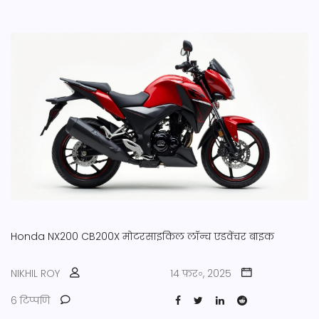
Honda NX200
CB200X
मोटरसाइकिल लॉन्च
एडवेंचर बाइक
NIKHIL ROY
14 फ़र॰, 2025
6 टिप्पणि