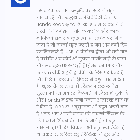
इस बाइक का TFT इंस्ट्रूमेंट क्लस्टर तो बहुत
शानदार है और ब्लूटूथ कनेक्टिविटी के साथ
Honda RoadSync ऐप का इस्तेमाल करने से
रास्ते में नेविगेशन, म्यूजिक कंट्रोल और कॉल
नोटिफिकेशन सब कुछ एक ही स्क्रीन पर मिल
जाता है जो वाकई बहुत जरूरी है जब आप लंबी ट्रिप
पर निकलते हैं। USB-C पोर्ट का होना भी बड़ी बात
है क्योंकि अब कोई भी पुराना चार्जर नहीं ले जाता
और सब कुछ USB-C ही है। इंजन का 17PS और
15.7Nm टॉर्क शहरी ड्राइविंग के लिए परफेक्ट है
और स्लिपर क्लच तो ट्रैफिक में बहुत आराम देता
है। ड्यूल-चैनल ABS और ट्रैक्शन कंट्रोल जैसी
सुरक्षा फीचर्स अब इस कैटेगरी में स्टैंडर्ड हो चुकी हैं
और Honda ने इन्हें बिना किसी अतिरिक्त चार्ज के
दे दिया है। OBD2B अनुकूलता भी बहुत अच्छी बात
है अगर आप अपनी बाइक को डायग्नोस्टिक्स के
लिए टेक्नीशियन के पास ले जाते हैं तो बहुत
आसानी होगी। रंग विकल्प भी बहुत स्टाइलिश हैं
खासकर एथलेटिक ब्लू मेटैलिक जो धूल और