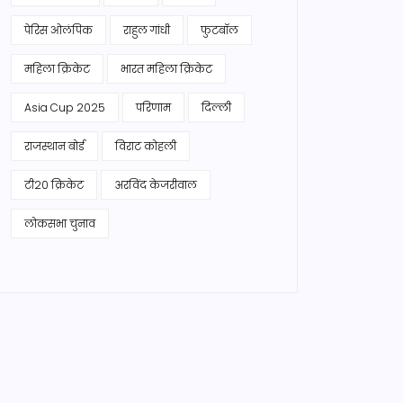
पेरिस ओलंपिक
राहुल गांधी
फुटबॉल
महिला क्रिकेट
भारत महिला क्रिकेट
Asia Cup 2025
परिणाम
दिल्ली
राजस्थान बोर्ड
विराट कोहली
टी20 क्रिकेट
अरविंद केजरीवाल
लोकसभा चुनाव