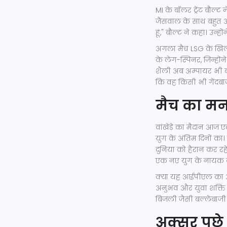
MI के बॉलर ट्रेंट बौल्ट
जैसवाल के साथ बहुत अच
हूं," बौल्ट ने कहा। उन
अगला मैच LSG के खिल
के लेग-स्पिनर, जिन्हों
शैली अब अम्पायर भी बर्
कि वह किसी भी गेंदब
मैच का मन
वांखेड़े का मैदान आ
युग के अंतिम दिनों का। 
दुनिया को हैरान कर रह
एक नए युग के नायक बन
क्या यह आईपीएल का अं
अनुभव और युवा शक्ति 
बिजली जैसी बल्लेबाजी
अक्सर पूछे 