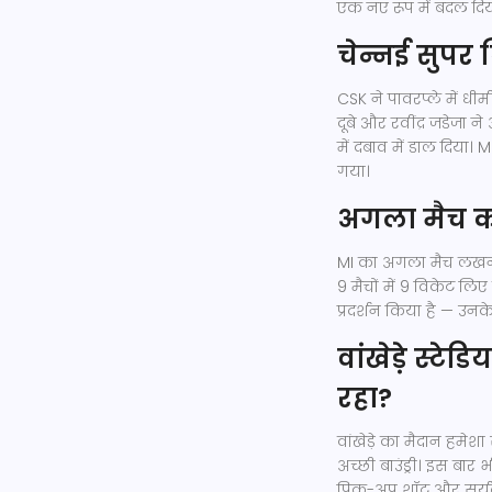
एक नए रूप में बदल दिय
चेन्नई सुपर 
CSK ने पावरप्ले में ध
दूबे और रवींद्र जडेजा 
में दबाव में डाल दिया।
गया।
अगला मैच कौ
MI का अगला मैच लखनऊ
9 मैचों में 9 विकेट लि
प्रदर्शन किया है — उ
वांखेड़े स्ट
रहा?
वांखेड़े का मैदान हमेश
अच्छी बाउंड्री। इस बार
पिक-अप शॉट और सूर्यक