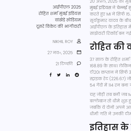
20 अप्रैल, 2025 को मुंब
आईपीएल 2025
मुंबई इंडियंस
ने
चेन्नई स
रोहित शर्मा
मुंबई इंडियंस
करते हुए MI ने सिर्फ 
वांखेड़े स्टेडियम
सूर्यकुमार यादव के बी
दूसरे विकेट की भागीदारी
आईपीएल के इतिहास में
साझेदारी रिकॉर्ड बन गई
NIKHIL ROY
रोहित की व
27 नव॰, 2025
37 साल के रोहित शर्मा 
21 टिप्पणि
168.89 के साथ। लेकिन
टी20I कप्तान ने सिर्फ 
स्ट्राइक रेट (226.67)
54 गेंदों में 114 रन 
यह जोड़ी तब बनी जब MI
बल्लेबाज तो धीमे शुरू ह
जबकि ये दोनों अपने 
धीमी गति ने उनकी टीम
इतिहास के