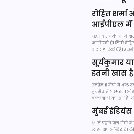
रोहित शर्मा
आईपीएल में 
यह 114 रन की भागीदार
भागीदारी है। सिर्फ रो
बाद यह रिकॉर्ड है। इसम
सूर्यकुमार 
इतनी खास है
उन्होंने 11 मैचों में 4
हर मैच में 20+ रन। औस
बल्लेबाजी का अर्थ है:
मुंबई इंडियं
MI ने पहले पांच मैचों
लाइनअप अस्थिर थे। ले