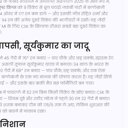
ई के वांखेड़े स्टेडियम में आयोजित आईपीएल 2025 के 38वें मैच में,
ुपर किंग्स
को 9 विकेट से धूल चटाई। जवाबी पारी में बल्लेबाजी
15.4 ओवर में 177 रन बना डाले — और इसकी नींव रोहित शर्मा और
च 114 रन की अजेय दूसरे विकेट की भागीदारी ने रखी। यह जोड़ी
 MI के लिए CSK के खिलाफ तीसरा सबसे बड़ा दूसरे विकेट का
।
ापसी, सूर्यकुमार का जादू
ने 45 गेंदों में 76* रन बनाए — चार चौके और छह छक्के, स्ट्राइक रेट
 असली तूफान सूर्यकुमार यादव ने बनाया। 34 साल के भारत के
30 गेंदों में 68* रन बनाए — पांच चौके, छह छक्के, और एक ऐसा
 जो बल्लेबाजी के एक नए मानक की घोषणा करता है। यह जोड़ी सिर्फ
बना गई — और इसके बाद बाकी मैच बस फॉर्मैलिटी बन गया।
 ने पावरप्ले में 62 रन बिना किसी विकेट के खोए बनाए। CSK के
ुए — शिवम दूबे और रवींद्र जडेजा ने पहले 30 रन 32 गेंदों में बनाए।
आधे शतक बनाकर टीम को 176/5 तक ले आए, लेकिन शुरुआत की
 को बचाने में नाकाम रखा।
 निशान