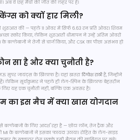
ा। अब वे छह मैचों की जीत की लहर पर हैं।
किंग्स को क्यों हार मिली?
ीमी शुरुआत की — पहले 11 ओवर में सिर्फ 6.63 रन प्रति ओवर। शिवम
ने अच्छा स्कोर किया, लेकिन शुरुआती धीमापन ने उन्हें अंतिम ओवरों
 MI के बल्लेबाजों ने तेजी से चार्ज किया, और CSK का पीछा असंभव हो
न सा है और क्या चुनौती है?
 सुपर जायंट्स के खिलाफ है। यहां खतरा
दिग्वेश राठी
हैं, जिन्होंने
ए हैं। लेकिन सूर्यकुमार ने पहले ही लेग-स्पिन के खिलाफ बेहतरीन
नके लिए यह एक चुनौती नहीं, बल्कि एक अवसर है।
ेडियम का इस मैच में क्या खास योगदान
ा से बल्लेबाजों के लिए आदर्श रहा है — छोटा लॉन, तेज ट्रैक और
 भी MI के बल्लेबाजों ने इसका फायदा उठाया। रोहित के लेग-साइड
ुमार के स्क्वायर लेग छक्के इसी मैदान की खासियत पर बने।