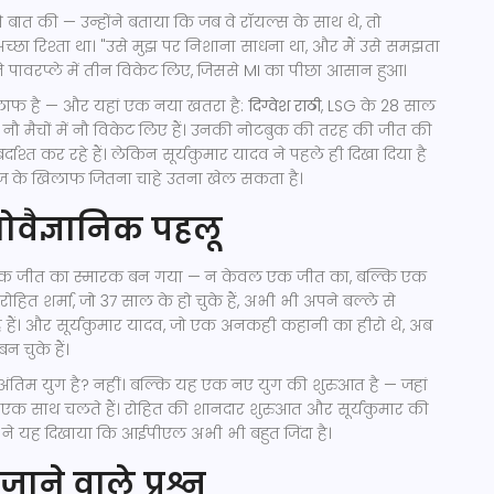
 ने बात की — उन्होंने बताया कि जब वे रॉयल्स के साथ थे, तो
्छा रिश्ता था। "उसे मुझ पर निशाना साधना था, और मैं उसे समझता
्होंने पावरप्ले में तीन विकेट लिए, जिससे MI का पीछा आसान हुआ।
ाफ है — और यहां एक नया खतरा है:
दिग्वेश राठी
, LSG के 28 साल
ने नौ मैचों में नौ विकेट लिए हैं। उनकी नोटबुक की तरह की जीत की
दाश्त कर रहे हैं। लेकिन सूर्यकुमार यादव ने पहले ही दिखा दिया है
ाज के खिलाफ जितना चाहे उतना खेल सकता है।
ोवैज्ञानिक पहलू
ज एक जीत का स्मारक बन गया — न केवल एक जीत का, बल्कि एक
रोहित शर्मा, जो 37 साल के हो चुके हैं, अभी भी अपने बल्ले से
े हैं। और सूर्यकुमार यादव, जो एक अनकही कहानी का हीरो थे, अब
 चुके हैं।
तिम युग है? नहीं। बल्कि यह एक नए युग की शुरुआत है — जहां
एक साथ चलते हैं। रोहित की शानदार शुरुआत और सूर्यकुमार की
 ने यह दिखाया कि आईपीएल अभी भी बहुत जिंदा है।
जाने वाले प्रश्न