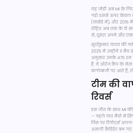
यह जोड़ी अब MI के लि
गई। इससे ऊपर केवल दो ज
(वांखेड़े में), और 2015
रोहित अब तक के दो सबस
से, दूसरा अपने और एक 
सूर्यकुमार यादव की फॉर
2025 में उन्होंने 11 मै
अनुसार उनके 475 रन 
है: वे ओरेंज कैप के नेत
बल्लेबाजी पर आते हैं,
टीम की वा
रिवर्स
इस जीत के साथ MI की
— पहले पांच मैचों में 
जिस पर रिपोर्ट्स अलग-अ
असली कैंडिडेट बन गए ह