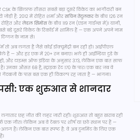
ए CSK के खिलाफ तीसरा सबसे बड़ा दूसरे विकेट का भागीदारी बन
ोड़ी हैं: 2012 में रोहित शर्मा और
सचिन तेंदुलकर
के बीच 126 रन
 में रोहित और
लेंडल सिमोंस
के बीच 119 रन (एडन गार्डन्स में)। यानी,
े बड़े दूसरे विकेट के रिकॉर्ड में शामिल हैं — एक अपने अपने नाम
दिग्गज के नाम से।
्म तो अब लगता है जैसे कोई डॉक्यूमेंट्री बन रही हो। आईपीएल
च खेले हैं — और हर एक में 20+ रन बनाए। भले ही आईन्डिया टुडे के
हों, और टाइम्स ऑफ इंडिया के अनुसार 373, लेकिन एक बात साफ
ा हैं। उनका औसत 68 है, स्ट्राइक रेट 170 के पार। एक बार जब वे
 तो गेंदबाजों के पास बस एक ही विकल्प रह जाता है — भागना।
पसी: एक शुरुआत से शानदार
 लगातार छह जीत की लहर जारी रही। शुरुआत तो बहुत खराब रही
सिर्फ एक जीत। लेकिन अब वे टेबल पर शीर्ष या छठे स्थान पर हैं —
लग हैं। लेकिन एक बात स्पष्ट है: वे अब टूर्नामेंट के लिए एक
ैं।