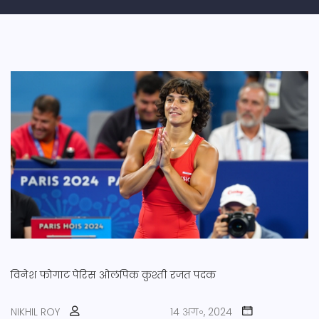
विनेश फोगाट
पेरिस ओलंपिक
कुश्ती
रजत पदक
NIKHIL ROY
14 अग॰, 2024