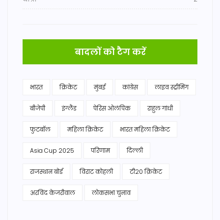
बादलों को टैग करें
भारत
क्रिकेट
मुंबई
कांग्रेस
लाइव स्ट्रीमिंग
बीजेपी
इंग्लैंड
पेरिस ओलंपिक
राहुल गांधी
फुटबॉल
महिला क्रिकेट
भारत महिला क्रिकेट
Asia Cup 2025
परिणाम
दिल्ली
राजस्थान बोर्ड
विराट कोहली
टी20 क्रिकेट
अरविंद केजरीवाल
लोकसभा चुनाव