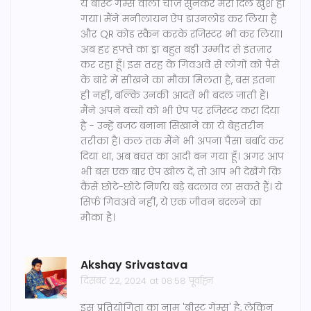
ये बीस्ट गेम्स वाली चीज़ सुनकर मेरा दिल खुश हो
गया। मैंने मनीलायन ऐप डाउनलोड कर लिया है
और QR कोड स्कैन करके रजिस्टर भी कर लिया।
अब हर हफ्ते का ड्रा बहुत बड़ी उम्मीद से इंतज़ार
कर रहा हूँ। इस तरह के गिवअवे से लोगों को पैसे
के बारे में सीखने का मौका मिलता है, बस इतना
ही नहीं, बल्कि उनकी आदतें भी बदल जाती हैं।
मैंने अपने बच्चों को भी ऐप पर रजिस्टर करा दिया
है - उन्हें बजट बनाना सिखाने का ये बेहतरीन
तरीका है। कल तक मैंने भी अपना पैसा बर्बाद कर
दिया था, अब बचत का आदी बन गया हूँ। अगर आप
भी बस एक बार ऐप खोल दें, तो आप भी देखेंगे कि
कैसे छोटे-छोटे निर्णय बड़े बदलाव ला सकते हैं। ये
सिर्फ गिवअवे नहीं, ये एक जीवन बदलने का
मौका है।
Akshay Srivastava
दिसंबर 22, 2024 at 08:58 पूर्वाह्न
इस प्रतियोगिता का नाम 'बीस्ट गेम्स' है, लेकिन