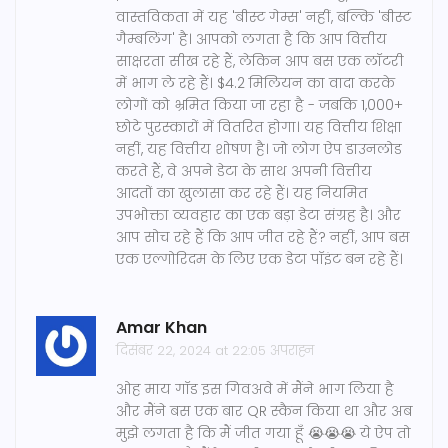
वास्तविकता में यह 'बीस्ट गेम्स' नहीं, बल्कि 'बीस्ट
गैम्बलिंग' है। आपको लगता है कि आप वित्तीय
साक्षरता सीख रहे हैं, लेकिन आप बस एक लॉटरी
में भाग ले रहे हैं। $4.2 मिलियन का वादा करके
लोगों को भ्रमित किया जा रहा है - जबकि 1,000+
छोटे पुरस्कारों में वितरित होगा। यह वित्तीय शिक्षा
नहीं, यह वित्तीय शोषण है। जो लोग ऐप डाउनलोड
करते हैं, वे अपने डेटा के साथ अपनी वित्तीय
आदतों का खुलासा कर रहे हैं। यह नियमित
उपभोक्ता व्यवहार का एक बड़ा डेटा संग्रह है। और
आप सोच रहे हैं कि आप जीत रहे हैं? नहीं, आप बस
एक एल्गोरिदम के लिए एक डेटा पॉइंट बन रहे हैं।
Amar Khan
दिसंबर 22, 2024 at 22:05 अपराह्न
ओह माय गॉड इस गिवअवे में मैंने भाग लिया है
और मैंने बस एक बार QR स्कैन किया था और अब
मुझे लगता है कि मैं जीत गया हूँ 😭😭😭 ये ऐप तो