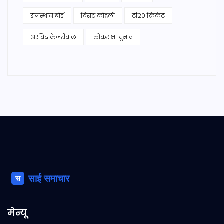
राजस्थान बोर्ड
विराट कोहली
टी20 क्रिकेट
अरविंद केजरीवाल
लोकसभा चुनाव
मेन्यू