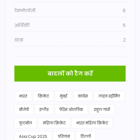
टेक्नोलॉजी
6
आर्थिकी
5
यात्रा
2
बादलों को टैग करें
भारत
क्रिकेट
मुंबई
कांग्रेस
लाइव स्ट्रीमिंग
बीजेपी
इंग्लैंड
पेरिस ओलंपिक
राहुल गांधी
फुटबॉल
महिला क्रिकेट
भारत महिला क्रिकेट
Asia Cup 2025
परिणाम
दिल्ली