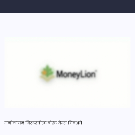
मनीलायन
मिस्टरबीस्ट
बीस्ट गेम्स
गिवअवे