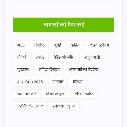
बादलों को टैग करें
भारत
क्रिकेट
मुंबई
कांग्रेस
लाइव स्ट्रीमिंग
बीजेपी
इंग्लैंड
पेरिस ओलंपिक
राहुल गांधी
फुटबॉल
महिला क्रिकेट
भारत महिला क्रिकेट
Asia Cup 2025
परिणाम
दिल्ली
राजस्थान बोर्ड
विराट कोहली
टी20 क्रिकेट
अरविंद केजरीवाल
लोकसभा चुनाव