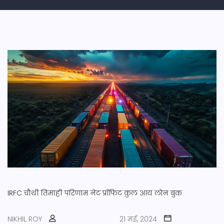
IRFC
चौथी तिमाही परिणाम
नेट प्रॉफिट
कुल आय
लोन बुक
NIKHIL ROY
21 मई, 2024