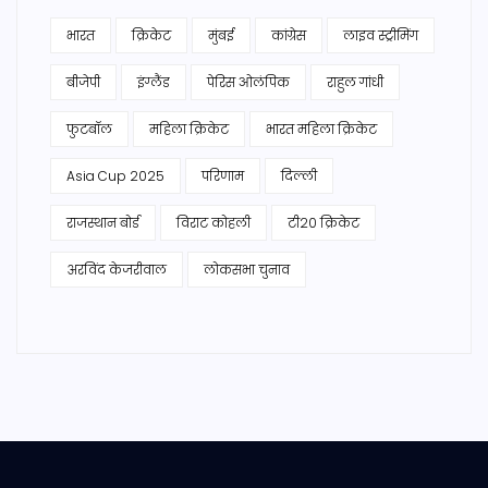
भारत
क्रिकेट
मुंबई
कांग्रेस
लाइव स्ट्रीमिंग
बीजेपी
इंग्लैंड
पेरिस ओलंपिक
राहुल गांधी
फुटबॉल
महिला क्रिकेट
भारत महिला क्रिकेट
Asia Cup 2025
परिणाम
दिल्ली
राजस्थान बोर्ड
विराट कोहली
टी20 क्रिकेट
अरविंद केजरीवाल
लोकसभा चुनाव