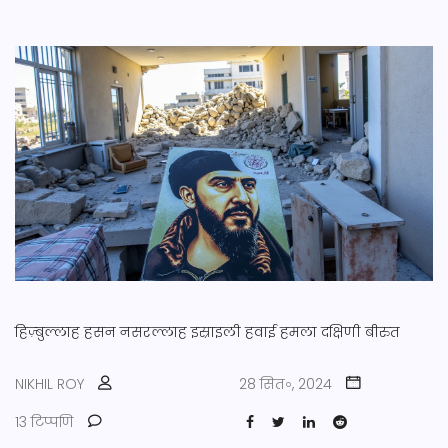
हिज़्बुल्लाह
हसन नसरल्लाह
इस्राइली हवाई हमला
दक्षिणी बीरुत
NIKHIL ROY
28 सित॰, 2024
13 टिप्पणि