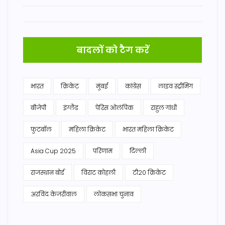
बादलों को टैग करें
भारत
क्रिकेट
मुंबई
कांग्रेस
लाइव स्ट्रीमिंग
बीजेपी
इंग्लैंड
पेरिस ओलंपिक
राहुल गांधी
फुटबॉल
महिला क्रिकेट
भारत महिला क्रिकेट
Asia Cup 2025
परिणाम
दिल्ली
राजस्थान बोर्ड
विराट कोहली
टी20 क्रिकेट
अरविंद केजरीवाल
लोकसभा चुनाव