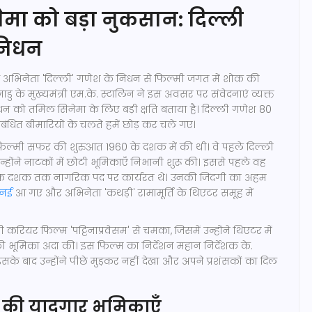
मा को बड़ा नुकसान: दिल्ली
निधन
्ध अभिनेता 'दिल्ली' गणेश के निधन से फिल्मी जगत में शोक की
डु के मुख्यमंत्री एम.के. स्टालिन ने इस अवसर पर संवेदनाएं व्यक्त
न को तमिल सिनेमा के लिए बड़ी क्षति बताया है। दिल्ली गणेश 80
 संबंधित बीमारियों के चलते हमें छोड़ कर चले गए।
फिल्मी सफर की शुरुआत 1960 के दशक में की थी। वे पहले दिल्ली
 उन्होंने नाटकों में छोटी भूमिकाएँ निभानी शुरू की। इससे पहले वह
 एक दशक तक नागरिक पद पर कार्यरत थे। उनकी जिंदगी का अहम
्नई
आ गए और अभिनेता 'कथड़ी' रामामूर्ति के थिएटर समूह में
करियर फिल्म 'पट्टिनाप्रवेसम' से चमका, जिसमें उन्होंने थिएटर में
 भूमिका अदा की। इस फिल्म का निर्देशन महान निर्देशक के.
सके बाद उन्होंने पीछे मुड़कर नहीं देखा और अपने प्रशंसकों का दिल
 की यादगार भूमिकाएँ