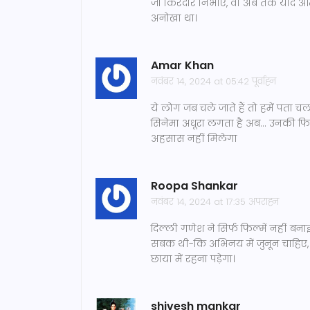
जो किरदार निभाए, वो अब तक याद आते
अनोखा था।
Amar Khan
नवंबर 14, 2024 at 05:42 पूर्वाह्न
ये लोग जब चले जाते हैं तो हमें पता 
सिनेमा अधूरा लगता है अब... उनकी फ
अहसास नहीं मिलेगा
Roopa Shankar
नवंबर 14, 2024 at 17:35 अपराह्न
दिल्ली गणेश ने सिर्फ फिल्में नहीं ब
सबक थी-कि अभिनय में जुनून चाहिए, 
छाया में रहना पड़ेगा।
shivesh mankar