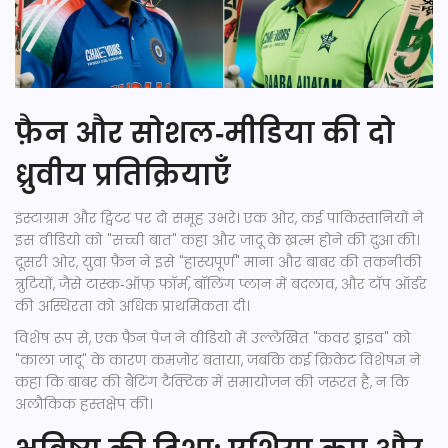
फ़ैन और सोशल‑मीडिया की दो
ध्रुवीय प्रतिक्रियाएँ
इंस्टाग्राम और ट्विटर पर दो समूह उभरे। एक ओर, कई पाकिस्तानियों ने
इस वीडियो को "सच्ची बात" कहा और जादू के ख़त्म होने की दुआ की।
दूसरी ओर, युवा फ़ैन ने इसे "हास्यपूर्ण" माना और बाबर की तकनीकी
त्रुटियों, जैसे टास्क‑ऑफ़़ फॉर्म, बॉलिंग प्लान में बदलाव, और टॉप ऑर्डर
की अस्थिरता को अधिक प्राथमिकता दी।
विशेष रूप से, एक फ़ैन पेज ने वीडियो में उल्लेखित "कवर ड्राइव" को
"काला जादू" के कारण कमज़ोर बताया, जबकि कई क्रिकेट विशेषज्ञ ने
कहा कि बाबर की बैंटिंग टैक्टिक में समायोजन की जरूरत है, न कि
अलौकिक हस्तक्षेप की।