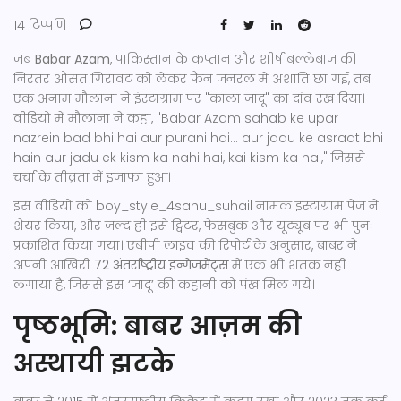
14 टिप्पणि
जब
Babar Azam
,
पाकिस्तान के कप्तान और शीर्ष बल्लेबाज
की
निरंतर औसत गिरावट को लेकर फैन जनरल में अशांति छा गई, तब
एक अनाम
मौलाना
ने इंस्टाग्राम पर "काला जादू" का दांव रख दिया।
वीडियो में मौलाना ने कहा, "Babar Azam sahab ke upar
nazrein bad bhi hai aur purani hai… aur jadu ke asraat bhi
hain aur jadu ek kism ka nahi hai, kai kism ka hai," जिससे
चर्चा के तीव्रता में इजाफा हुआ।
इस वीडियो को
boy_style_4sahu_suhail
नामक इंस्टाग्राम पेज ने
शेयर किया, और जल्द ही इसे ट्विटर, फेसबुक और यूट्यूब पर भी पुनः
प्रकाशित किया गया। एबीपी लाइव की रिपोर्ट के अनुसार, बाबर ने
अपनी आखिरी
72 अंतर्राष्ट्रीय इन्गेजमेंट्स
में एक भी शतक नहीं
लगाया है, जिससे इस ‘जादू’ की कहानी को पंख मिल गये।
पृष्ठभूमि: बाबर आज़म की
अस्थायी झटके