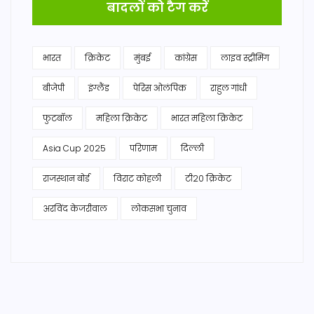
बादलों को टैग करें
भारत
क्रिकेट
मुंबई
कांग्रेस
लाइव स्ट्रीमिंग
बीजेपी
इंग्लैंड
पेरिस ओलंपिक
राहुल गांधी
फुटबॉल
महिला क्रिकेट
भारत महिला क्रिकेट
Asia Cup 2025
परिणाम
दिल्ली
राजस्थान बोर्ड
विराट कोहली
टी20 क्रिकेट
अरविंद केजरीवाल
लोकसभा चुनाव