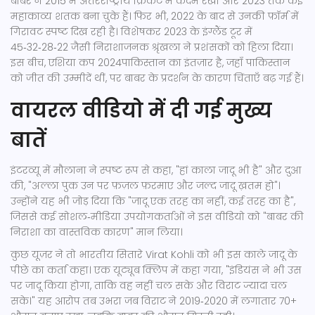
बाबर ने 2015 में अंतरराष्ट्रीय क्रिकेट में कदम रखा और 2023 तक कई
महाकाव्य शतक बना चुके हैं। फिर भी, 2022 के बाद से उनकी फ़ॉर्म में
गिरावट स्पष्ट दिख रही है। विशेषकर 2023 के इंग्लैंड टूर में
45‑32‑28‑22 जैसी निराशाजनक श्रृंखला ने प्रशंसकों को हिला दिया।
इस बीच,
एशिया कप 2024
पाकिस्तान
का इंतज़ार है, जहाँ पाकिस्तान
को जीत की उम्मीदें थीं, पर बाबर के प्रदर्शन के कारण चिंताएँ बढ़ गई हैं।
वायरल वीडियो में दी गई मुख्य
बातें
इंटरव्यू में मौलाना ने स्पष्ट रूप से कहा, "हां काला जादू भी है" और दुआ
की, "अल्ला पुक उन पर फ़ज़ल फ़रमाए और जल्द जादू ख़तम हो"।
उन्होंने यह भी जोड़ दिया कि "जादू एक तरह का नहीं, कई तरह का है",
जिससे कई सोशल‑मीडिया उपयोगकर्ताओं ने इस वीडियो को "बाबर की
निराशा का वास्तविक कारण" मान लिया।
कुछ यूज़र ने तो भारतीय सितारे
Virat Kohli
को भी इस काले जादू के
पीछे का कर्ता कहा। एक यूट्यूब क्लिप में कहा गया, "इंडियंस ने भी उस
पर जादू किया होगा, ताकि वह नहीं चल सके और विराट ज्यादा चल
सके।" यह आरोप तब उभरा जब विराट ने 2019‑2020 में लगातार 70+