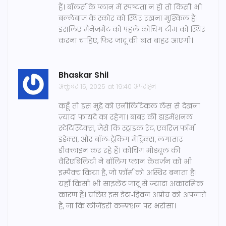
हैं। बॉलर्स के प्लान में स्पष्टता न हो तो किसी भी
बल्लेबाज के स्कोर को स्थिर रखना मुश्किल है।
इसलिए मैनेजमेंट को पहले कोचिंग टीम को स्थिर
करना चाहिए, फिर जादू की बात बाहर आएगी।
Bhaskar Shil
अक्तूबर 15, 2025 at 19:40 अपराह्न
कहूँ तो इस मुद्दे को एनीलिटिकल लेंस से देखना
ज़्यादा फ़ायदे का रहेगा। बाबर की डाइमेंशनल
स्टेटिस्टिक्स, जैसे कि स्ट्राइक रेट, एवरिज़ फ़ॉर्म
इंडेक्स, और बॉल‑ट्रैकिंग मेट्रिक्स, लगातार
डीक्लाइन कर रहे हैं। कोचिंग मोड्यूल की
वैरिएबिलिटी ने बॉलिंग प्लान केंवर्ज़न को भी
इम्पैक्ट किया है, जो फ़ॉर्म को अस्थिर बनाता है।
यहाँ किसी भी साइलेंट जादू से ज़्यादा अकादमिक
कारण हैं। चलिए इस डेटा‑ड्रिवन अप्रोच को अपनाते
हैं, ना कि लीजेंडरी कन्फ़्शन पर भरोसा।