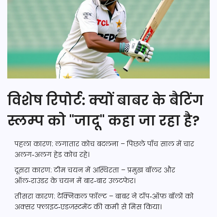
विशेष रिपोर्ट: क्यों बाबर के बैटिंग
स्लम्प को "जादू" कहा जा रहा है?
पहला कारण: लगातार कोच बदलना – पिछले पाँच साल में चार
अलग‑अलग हेड कोच रहे।
दूसरा कारण: टीम चयन में अस्थिरता – प्रमुख बॉलर और
ऑल‑राउंडर के चयन में बार‑बार उलटफेर।
तीसरा कारण: टेक्निकल फॉल्ट – बाबर ने टॉप‑ऑफ़ बॉलों को
अक्सर फ्लाइट‑एडजस्टमेंट की कमी से मिस किया।