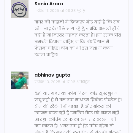
Sonia Arora
नवंबर 11, 2025 at 09:33 पूर्वाह्न
बाबर की कहानी में दिलचस्प मोड़ यही है कि सब
लोग जादू के पीछे भाग रहे हैं, जबकि असली हीरो
वही है जो निरंतर मेहनत करता है। हमें उसके प्रति
समर्थन दिखाना चाहिए, न कि अंधविश्वास में
फँसना चाहिए। टीम को भी इस दिशा में कदम
उठाना चाहिए।
abhinav gupta
नवंबर 13, 2025 at 17:06 अपराह्न
देखो यार बाबर का फॉर्म गिरना कोई सुपरह्यूमन
जादू नहीं है ये बस एक साधारण क्रिकेट प्रोब्लेम है।
टीम की स्ट्रैटेजी में गड़बड़ी है और बॉलर्स की
लाइन्स बदल रही हैं इसलिए बॅटर को समज नहीं
आ रहा। कोचिंग स्टाफ का लगातार बदलना भी
बड़ा कारण है। अगर एक ही हेड कोच रहेगा तो
संभव है कि बाबर की लय फिर से सेट हो। बॉलर्स